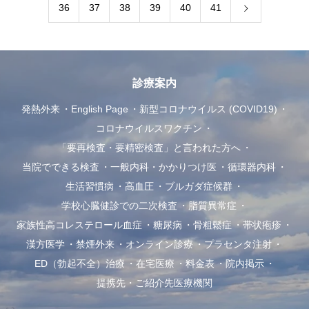
36
37
38
39
40
41
診療案内
発熱外来
English Page
新型コロナウイルス (COVID19)
コロナウイルスワクチン
「要再検査・要精密検査」と言われた方へ
当院でできる検査
一般内科・かかりつけ医
循環器内科
生活習慣病
高血圧
ブルガダ症候群
学校心臓健診での二次検査
脂質異常症
家族性高コレステロール血症
糖尿病
骨粗鬆症
帯状疱疹
漢方医学
禁煙外来
オンライン診療
プラセンタ注射
ED（勃起不全）治療
在宅医療
料金表
院内掲示
提携先・ご紹介先医療機関