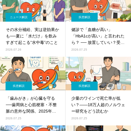
ニュース解説
疾患解説
その水分補給、実は逆効果か
健診で「血糖が高い」
も──夏に「水だけ」を飲み
「HbA1cが高い」と言われた
すぎて起こる“水中毒”のこと
ら？ ── 放置していい？受診
の目安を循環器内科が解説
2026.07.26
2026.07.25
疾患解説
疾患解説
「歯みがき」が心臓を守る
少量のワインで死亡率が低
──歯周病と心筋梗塞・不整
い？――18万人超のノルウェ
脈の意外な関係、2025年に
ー研究をどう読むか
米国心臓協会が発表
2026.07.25
2026.07.25