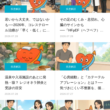
疾患解説
疾患解説
若いから大丈夫、ではないか
その足のむくみ・息切れ、心
も──2026年、コレステロー
臓のサインかも
ル治療が「早く・低く」に変
──『HFpEF（ヘフペフ）』
わった理由
とは
2026.07.28
2026.07.28
疾患解説
疾患解説
温泉や入浴施設のあとに発
「心房細動」と『カテーテル
熱・咳？ レジオネラ肺炎と
アブレーション』とは？──
受診の目安
気づきにくい不整脈を、循環
器内科がやさしく解説
2026.07.28
2026.07.27