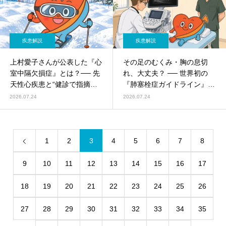
疾患解説
疾患解説
上村愛子さんが公表した『心
その足のむくみ・胸の息切
室中隔欠損症』とは？── 先
れ、大丈夫？ ── 世界初の
天性心疾患と“健診で指摘さ
『肺塞栓症ガイドライン』
れる心雑音”をやさしく解説
と“夏の血栓”に注意
2026.07.24
2026.07.24
1
2
3
4
5
6
7
8
9
10
11
12
13
14
15
16
17
18
19
20
21
22
23
24
25
26
27
28
29
30
31
32
33
34
35