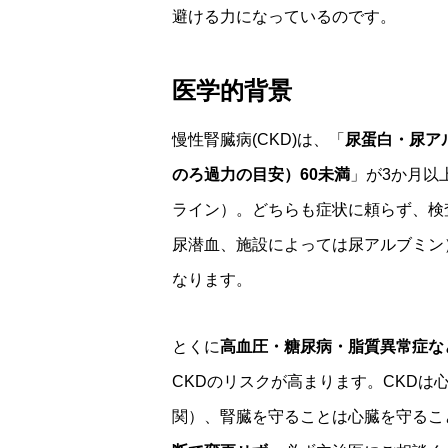
避ける力になっているのです。
医学的背景
慢性腎臓病(CKD)は、「
尿蛋白・尿ア
のろ過力の目安）60未満
」が3か月以
ライン）。どちらも症状に頼らず、検
尿潜血、施設によっては尿アルブミン
なります。
とくに
高血圧・糖尿病・脂質異常症な
CKDのリスクが高まります。CKD
関）、腎臓を守ることは心臓を守るこ