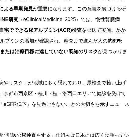
による早期発見
が重要になります。この意義を裏づける研
LINE研究
（eClinicalMedicine, 2025）では、慢性腎臓病
自宅でできる尿アルブミン(ACR)検査
を郵送で実施。かか
アルブミンの増加が確認され、精査まで進んだ人の
約89%
、または治療目標に達していない既知のリスク
が見つかりま
病やリスク」が地域に多く隠れており、尿検査で拾い上げ
。京都市西京区・桂川・桂・洛西口エリアで健診を受けて
「eGFR低下」を見過ごさないことの大切さを示すニュース
自宅で郵送の尿検査をする」仕組みは日本には広くは整ってい