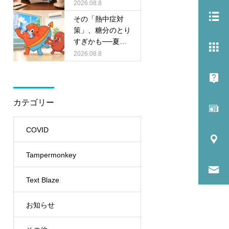
2026.08.8
その「熱中症対
策」、糖分のとり
すぎかも──夏に
急増する『ペット
2026.08.8
ボトル症候群』に
ご注意を
カテゴリー
COVID
Tampermonkey
Text Blaze
お知らせ