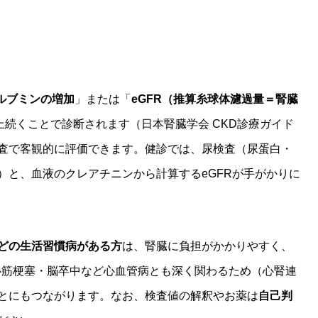
ルブミンの増加
」または「
eGFR（推算糸球体濾過量＝腎臓
上続くことで診断されます（日本腎臓学会 CKD診療ガイド
査で客観的に評価できます。健診では、尿検査（尿蛋白・
）と、血液のクレアチニンから計算するeGFRが手がかりに
どの生活習慣病がある方
は、腎臓に負担がかかりやすく、
は心筋梗塞・脳卒中など心血管病とも深く関わるため（心腎連
とにもつながります。なお、検査値の解釈やお薬は
自己判