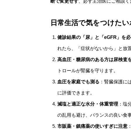
断で変更せず
、必ず主治医にご相談く
日常生活で気をつけたい
健診結果の「尿」と「eGFR」を
れたら、「症状がないから」と放
高血圧・糖尿病のある方は尿検査
トロールが腎臓を守ります。
血圧を家庭でも測る
：腎臓保護に
に評価できます。
減塩と適正な水分・体重管理
：塩
の乱用も避け、バランスの良い食
市販薬・鎮痛薬の使いすぎに注意