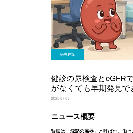
疾患解説
健診の尿検査とeGFRで
がなくても早期発見で
2026.07.09
ニュース概要
腎臓は「
沈黙の臓器
」と呼ばれ、働き