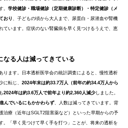
す。
学校健診・職場健診（定期健康診断）・特定健診（メ
ており
、子どもの頃から大人まで、尿蛋白・尿潜血や腎機
れています。症状のない腎臓病を早く見つけるうえで、恵
になる人は減ってきている
あります。日本透析医学会の統計調査によると、慢性透析
少に転じ、
2024年末は約33.7万人（前年の約34.4万人から
も
2024年は約3.6万人で前年より約2,360人減少
しました。
進んでいるにもかかわらず
、人数は減ってきています。背
治療（近年はSGLT2阻害薬など）といった早期からの予
す。「早く見つけて早く手を打つ」ことが、将来の透析を