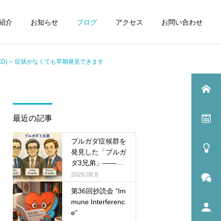
紹介
お知らせ
ブログ
アクセス
お問い合わせ
D) ─ 症状がなくても早期発見できます
最近の記事
ブルガダ症候群を
発見した「ブルガ
ダ3兄弟」――ア
ジア人に多い病気
2026.08.8
を、なぜスペイン
第36回抄読会 “Im
人医師が見つけた
mune Interferenc
のか？
e”