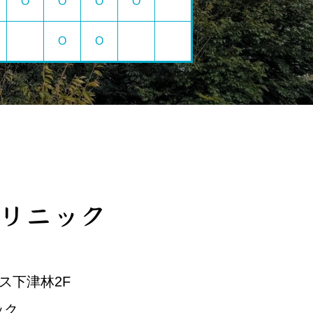
O
O
O
O
O
O
ス下津林2F
ック