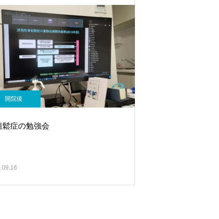
開院後
粗鬆症の勉強会
.09.16