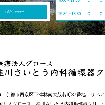
9:00 ~ 12:00
O
O
お問い合わせ
15:30 ~ 18:30
O
O
8036 京都市西京区下津林南大般若町37番地 リペア
療法人グロース 桂川さいとう内科循環器クリニ