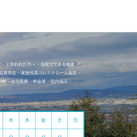
査」と言われた方へ
当院でできる検査
質異常症
家族性高コレステロール血症
治療
在宅医療
料金表
院内掲示
水
木
金
土
日