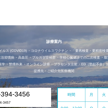
診療案内
ス (COVID19)
コロナウイルスワクチン
「要再検査・要精密検
生活習慣病
高血圧
ブルガダ症候群
学校心臓健診での二次検査
脂
医学
禁煙外来
オンライン診療
プラセンタ注射
ED（勃起不全）
提携先・ご紹介先医療機関
-394-3456
時間
月
火
4-3457