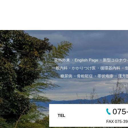
発熱外来
English Page
新型コロナウイル
一般内科・かかりつけ医
循環器内科
糖尿病
骨粗鬆症
帯状疱疹
漢方
075
TEL
FAX 075-39