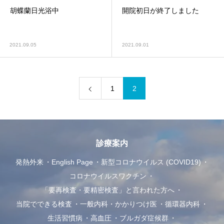
胡蝶蘭日光浴中
開院初日が終了しました
2021.09.05
2021.09.01
1
2
診療案内
発熱外来
English Page
新型コロナウイルス (COVID19)
コロナウイルスワクチン
「要再検査・要精密検査」と言われた方へ
当院でできる検査
一般内科・かかりつけ医
循環器内科
生活習慣病
高血圧
ブルガダ症候群