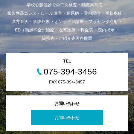
学校心臓健診での二次検査
脂質異常症
家族性高コレステロール血症
糖尿病
骨粗鬆症
帯状疱疹
漢方医学
禁煙外来
オンライン診療
プラセンタ注射
ED（勃起不全）治療
在宅医療
料金表
院内掲示
提携先・ご紹介先医療機関
TEL
075-394-3456
FAX 075-394-3457
お問い合わせ
お問い合わせ