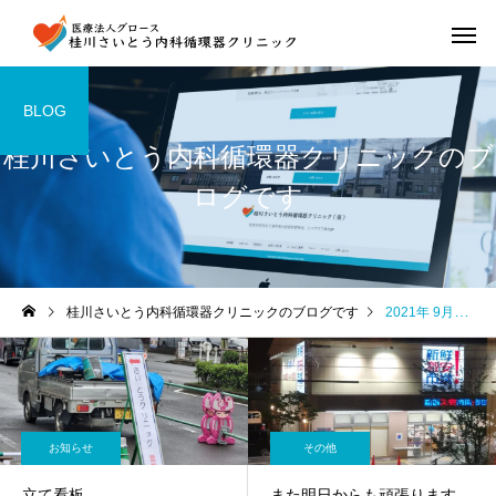
BLOG
桂川さいとう内科循環器クリニックのブ
ログです
桂川さいとう内科循環器クリニックのブログです
2021年 9月の記事一覧
お知らせ
その他
立て看板
また明日からも頑張ります