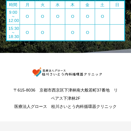
時間
月
火
水
木
金
土
日
9:00
~
O
O
O
O
O
O
12:00
15:30
~
O
O
O
O
18:30
〒615-8036 京都市西京区下津林南大般若町37番地 リ
ペアス下津林2F
医療法人グロース 桂川さいとう内科循環器クリニック