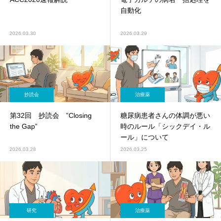
自動化
2026.03.30
2026.03.29
抄読会
治療薬
第32回 抄読会 ”Closing
糖尿病患者さんの体調が悪い
the Gap”
時のルール「シックデイ・ル
ール」について
2026.03.28
2026.03.25
研究
治療薬