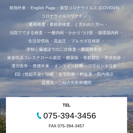
発熱外来
English Page
新型コロナウイルス (COVID19)
コロナウイルスワクチン
「要再検査・要精密検査」と言われた方へ
当院でできる検査
一般内科・かかりつけ医
循環器内科
生活習慣病
高血圧
ブルガダ症候群
学校心臓健診での二次検査
脂質異常症
家族性高コレステロール血症
糖尿病
骨粗鬆症
帯状疱疹
漢方医学
禁煙外来
オンライン診療
プラセンタ注射
ED（勃起不全）治療
在宅医療
料金表
院内掲示
提携先・ご紹介先医療機関
TEL
075-394-3456
FAX 075-394-3457