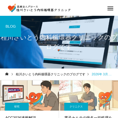
BLOG
桂川さいとう内科循環器クリニックのブ
ログです
桂川さいとう内科循環器クリニックのブログです
2026年 3月の記事一覧
研究
クリニクス
ACC2026速報解説
電子カルテの病名一括処理を