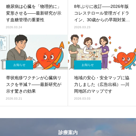
糖尿病は心臓を「物理的に」
8年ぶりに改訂——2026年版
変形させる——最新研究が示
コレステロール管理ガイドラ
す血糖管理の重要性
イン、30歳からの早期対策を
推奨
2026.03.24
2026.03.23
お知らせ
お知らせ
帯状疱疹ワクチンが心臓病リ
地域の安心・安全マップに協
スクを半減？——最新研究が
力しました（広告出稿）―川
示す驚きの効果
岡地区のマップです
2026.03.21
2026.03.03
診療案内