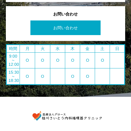
お問い合わせ
お問い合わせ
時間
月
火
水
木
金
土
日
9:00
~
O
O
O
O
O
O
12:00
15:30
~
O
O
O
O
18:30