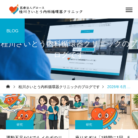
BLOG
桂川さいとう内科循環器クリニックのブ
ログです
桂川さいとう内科循環器クリニックのブログです
2026年 6月の記事一覧
研究
研究
運動不足だけでもメタボのリ
座りすぎは「1時間に1回、5