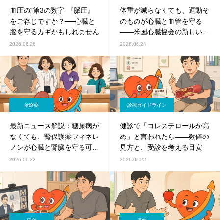
血圧の“第3の数字”『脈圧』
体重が減らなくても、運動そ
をご存じですか？──心臓と
のものが心臓と血管を守る
脳を守るカギかもしれません
――米国心臓協会の新しい科
学的声明（2026）
2026.06.26
2026.06.24
治療薬
診療ガイドライン
最新ニュース解説：糖尿病が
健診で「コレステロールが高
なくても、腎保護薬フィネレ
め」と言われたら——数値の
ノンが心臓と腎臓を守る可能
見方と、受診を考える目安
性（NEJM・欧州腎臓学会
2026.06.23
2026.06.22
2026）