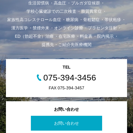
生活習慣病
高血圧
ブルガダ症候群
学校心臓健診での二次検査
脂質異常症
家族性高コレステロール血症
糖尿病
骨粗鬆症
帯状疱疹
漢方医学
禁煙外来
オンライン診療
プラセンタ注射
ED（勃起不全）治療
在宅医療
料金表
院内掲示
提携先・ご紹介先医療機関
TEL
075-394-3456
FAX 075-394-3457
お問い合わせ
お問い合わせ