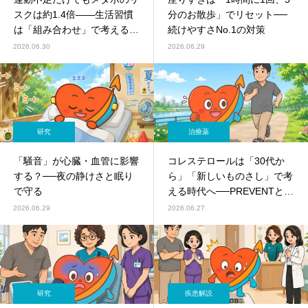
スクは約1.4倍――生活習慣
分のお散歩」でリセット──
は「組み合わせ」で考える時
続けやすさNo.1の対策
代へ
2026.06.30
2026.06.29
研究
治療薬
「騒音」が心臓・血管に影響
コレステロールは「30代か
する？──夜の静けさと眠り
ら」「新しいものさし」で考
で守る
える時代へ──PREVENTと
Lp(a)
2026.06.29
2026.06.27
研究
疾患解説