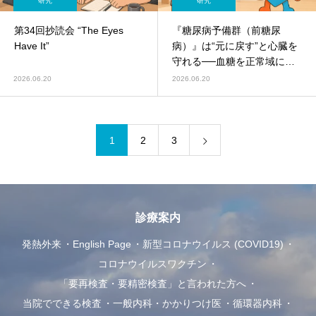
研究
研究
第34回抄読会 “The Eyes
『糖尿病予備群（前糖尿
Have It”
病）』は“元に戻す”と心臓を
守れる──血糖を正常域に戻
す『寛解』で心血管死・心不
2026.06.20
2026.06.20
全リスクが58%低下（キング
ス・カレッジ・ロンドンの研
究）
1
2
3
診療案内
発熱外来
English Page
新型コロナウイルス (COVID19)
コロナウイルスワクチン
「要再検査・要精密検査」と言われた方へ
当院でできる検査
一般内科・かかりつけ医
循環器内科