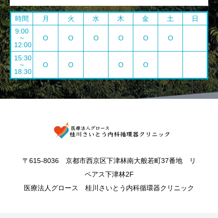
時間
月
火
水
木
金
土
日
9:00
~
O
O
O
O
O
O
12:00
15:30
~
O
O
O
O
18:30
〒615-8036 京都市西京区下津林南大般若町37番地 リ
ペアス下津林2F
医療法人グロース 桂川さいとう内科循環器クリニック