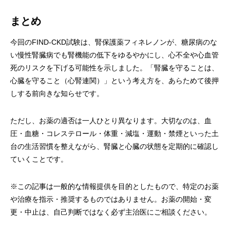
まとめ
今回のFIND-CKD試験は、腎保護薬フィネレノンが、糖尿病のな
い慢性腎臓病でも腎機能の低下をゆるやかにし、心不全や心血管
死のリスクを下げる可能性を示しました。「腎臓を守ることは、
心臓を守ること（心腎連関）」という考え方を、あらためて後押
しする前向きな知らせです。
ただし、お薬の適否は一人ひとり異なります。大切なのは、血
圧・血糖・コレステロール・体重・減塩・運動・禁煙といった土
台の生活習慣を整えながら、腎臓と心臓の状態を定期的に確認し
ていくことです。
※この記事は一般的な情報提供を目的としたもので、特定のお薬
や治療を指示・推奨するものではありません。お薬の開始・変
更・中止は、自己判断ではなく必ず主治医にご相談ください。