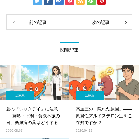
前の記事
次の記事
関連記事
治療薬
治療薬
夏の『シックデイ』に注意
高血圧の「隠れた原因」——
──発熱・下痢・食欲不振の
原発性アルドステロン症をご
日、糖尿病の薬はどうする？
存知ですか？
SGLT2阻害薬の休薬ルールを
2026.08.07
2026.04.17
やさしく解説