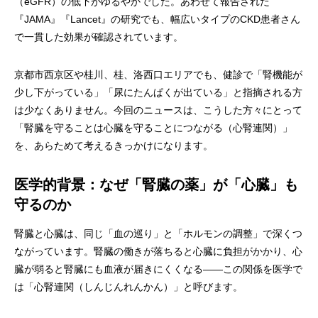
（eGFR）の低下がゆるやかでした。あわせて報告された
『JAMA』『Lancet』の研究でも、幅広いタイプのCKD患者さん
で一貫した効果が確認されています。
京都市西京区や桂川、桂、洛西口エリアでも、健診で「腎機能が
少し下がっている」「尿にたんぱくが出ている」と指摘される方
は少なくありません。今回のニュースは、こうした方々にとって
「腎臓を守ることは心臓を守ることにつながる（心腎連関）」
を、あらためて考えるきっかけになります。
医学的背景：なぜ「腎臓の薬」が「心臓」も
守るのか
腎臓と心臓は、同じ「血の巡り」と「ホルモンの調整」で深くつ
ながっています。腎臓の働きが落ちると心臓に負担がかかり、心
臓が弱ると腎臓にも血液が届きにくくなる――この関係を医学で
は「心腎連関（しんじんれんかん）」と呼びます。