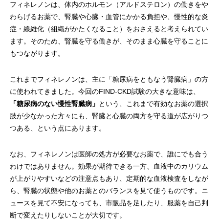
フィネレノンは、体内のホルモン（アルドステロン）の働きをや
わらげるお薬で、腎臓や心臓・血管にかかる負担や、慢性的な炎
症・線維化（組織がかたくなること）をおさえると考えられてい
ます。そのため、腎臓を守る働きが、そのまま心臓を守ることに
もつながります。
これまでフィネレノンは、主に「糖尿病をともなう腎臓病」の方
に使われてきました。今回のFIND-CKD試験の大きな意味は、
「糖尿病のない慢性腎臓病」
という、これまで有効なお薬の選択
肢が少なかった方々にも、腎臓と心臓の両方を守る道が広がりつ
つある、という点にあります。
なお、フィネレノンは医師の処方が必要なお薬で、誰にでも合う
わけではありません。効果が期待できる一方、血液中のカリウム
が上がりやすいなどの注意点もあり、定期的な血液検査をしなが
ら、腎臓の状態や他のお薬とのバランスを見て使うものです。ニ
ュースを見て不安になっても、市販品を足したり、服薬を自己判
断で変えたりしないことが大切です。