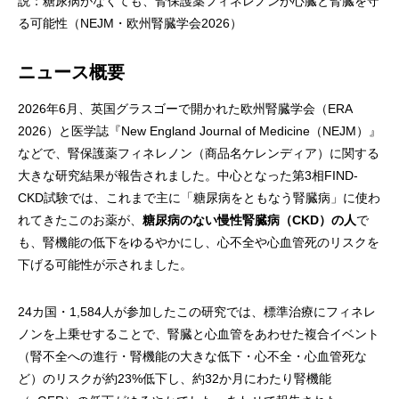
説：糖尿病がなくても、腎保護薬フィネレノンが心臓と腎臓を守
る可能性（NEJM・欧州腎臓学会2026）
ニュース概要
2026年6月、英国グラスゴーで開かれた欧州腎臓学会（ERA
2026）と医学誌『New England Journal of Medicine（NEJM）』
などで、腎保護薬フィネレノン（商品名ケレンディア）に関する
大きな研究結果が報告されました。中心となった第3相FIND-
CKD試験では、これまで主に「糖尿病をともなう腎臓病」に使わ
れてきたこのお薬が、
糖尿病のない慢性腎臓病（CKD）の人
で
も、腎機能の低下をゆるやかにし、心不全や心血管死のリスクを
下げる可能性が示されました。
24カ国・1,584人が参加したこの研究では、標準治療にフィネレ
ノンを上乗せすることで、腎臓と心血管をあわせた複合イベント
（腎不全への進行・腎機能の大きな低下・心不全・心血管死な
ど）のリスクが約23%低下し、約32か月にわたり腎機能