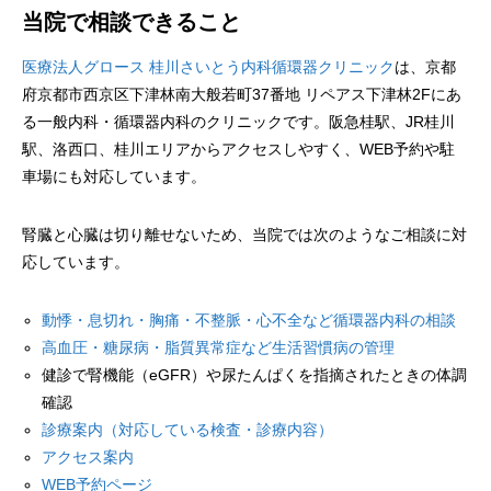
当院で相談できること
医療法人グロース 桂川さいとう内科循環器クリニック
は、京都
府京都市西京区下津林南大般若町37番地 リペアス下津林2Fにあ
る一般内科・循環器内科のクリニックです。阪急桂駅、JR桂川
駅、洛西口、桂川エリアからアクセスしやすく、WEB予約や駐
車場にも対応しています。
腎臓と心臓は切り離せないため、当院では次のようなご相談に対
応しています。
動悸・息切れ・胸痛・不整脈・心不全など循環器内科の相談
高血圧・糖尿病・脂質異常症など生活習慣病の管理
健診で腎機能（eGFR）や尿たんぱくを指摘されたときの体調
確認
診療案内（対応している検査・診療内容）
アクセス案内
WEB予約ページ