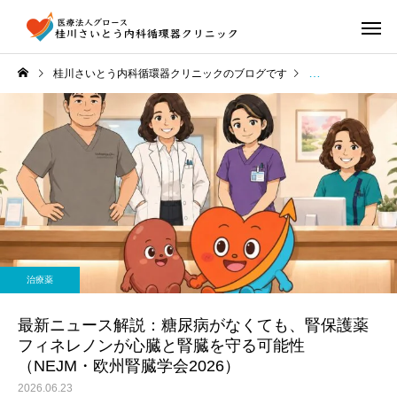
桂川さいとう内科循環器クリニックのブログです
ニュース解説
治療薬
最新ニュース解説：糖尿病がなくても、腎保護薬
フィネレノンが心臓と腎臓を守る可能性
（NEJM・欧州腎臓学会2026）
2026.06.23