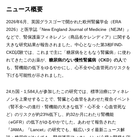
ニュース概要
2026年6月、英国グラスゴーで開かれた欧州腎臓学会（ERA
2026）と医学誌『New England Journal of Medicine（NEJM）』
などで、腎保護薬フィネレノン（商品名ケレンディア）に関する
大きな研究結果が報告されました。中心となった第3相FIND-
CKD試験では、これまで主に「糖尿病をともなう腎臓病」に使わ
れてきたこのお薬が、
糖尿病のない慢性腎臓病（CKD）の人
で
も、腎機能の低下をゆるやかにし、心不全や心血管死のリスクを
下げる可能性が示されました。
24カ国・1,584人が参加したこの研究では、標準治療にフィネレ
ノンを上乗せすることで、腎臓と心血管をあわせた複合イベント
（腎不全への進行・腎機能の大きな低下・心不全・心血管死な
ど）のリスクが約23%低下し、約32か月にわたり腎機能
（eGFR）の低下がゆるやかでした。あわせて報告された
『JAMA』『Lancet』の研究でも、幅広いタイ最新ニュース解