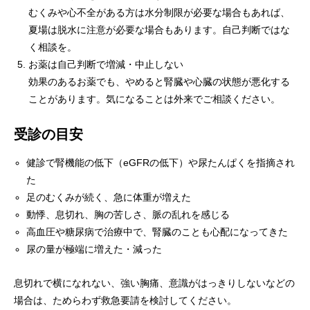
むくみや心不全がある方は水分制限が必要な場合もあれば、
夏場は脱水に注意が必要な場合もあります。自己判断ではな
く相談を。
お薬は自己判断で増減・中止しない
効果のあるお薬でも、やめると腎臓や心臓の状態が悪化する
ことがあります。気になることは外来でご相談ください。
受診の目安
健診で腎機能の低下（eGFRの低下）や尿たんぱくを指摘され
た
足のむくみが続く、急に体重が増えた
動悸、息切れ、胸の苦しさ、脈の乱れを感じる
高血圧や糖尿病で治療中で、腎臓のことも心配になってきた
尿の量が極端に増えた・減った
息切れで横になれない、強い胸痛、意識がはっきりしないなどの
場合は、ためらわず救急要請を検討してください。