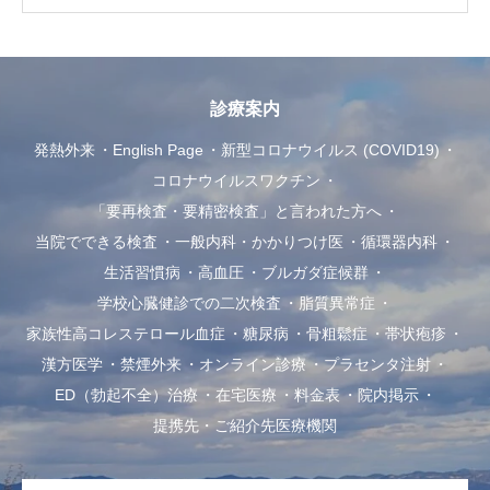
診療案内
発熱外来
English Page
新型コロナウイルス (COVID19)
コロナウイルスワクチン
「要再検査・要精密検査」と言われた方へ
当院でできる検査
一般内科・かかりつけ医
循環器内科
生活習慣病
高血圧
ブルガダ症候群
学校心臓健診での二次検査
脂質異常症
家族性高コレステロール血症
糖尿病
骨粗鬆症
帯状疱疹
漢方医学
禁煙外来
オンライン診療
プラセンタ注射
ED（勃起不全）治療
在宅医療
料金表
院内掲示
提携先・ご紹介先医療機関