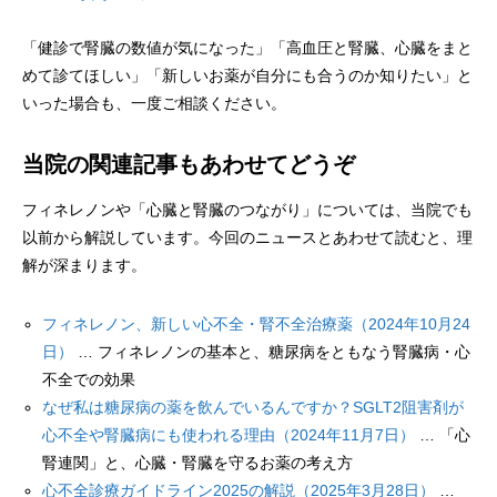
「健診で腎臓の数値が気になった」「高血圧と腎臓、心臓をまと
めて診てほしい」「新しいお薬が自分にも合うのか知りたい」と
いった場合も、一度ご相談ください。
当院の関連記事もあわせてどうぞ
フィネレノンや「心臓と腎臓のつながり」については、当院でも
以前から解説しています。今回のニュースとあわせて読むと、理
解が深まります。
フィネレノン、新しい心不全・腎不全治療薬（2024年10月24
日）
… フィネレノンの基本と、糖尿病をともなう腎臓病・心
不全での効果
なぜ私は糖尿病の薬を飲んでいるんですか？SGLT2阻害剤が
心不全や腎臓病にも使われる理由（2024年11月7日）
… 「心
腎連関」と、心臓・腎臓を守るお薬の考え方
心不全診療ガイドライン2025の解説（2025年3月28日）
…