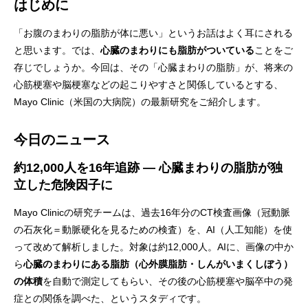
はじめに
「お腹のまわりの脂肪が体に悪い」というお話はよく耳にされる
と思います。では、
心臓のまわりにも脂肪がついている
ことをご
存じでしょうか。今回は、その「心臓まわりの脂肪」が、将来の
心筋梗塞や脳梗塞などの起こりやすさと関係しているとする、
Mayo Clinic（米国の大病院）の最新研究をご紹介します。
今日のニュース
約12,000人を16年追跡 ― 心臓まわりの脂肪が独
立した危険因子に
Mayo Clinicの研究チームは、過去16年分のCT検査画像（冠動脈
の石灰化＝動脈硬化を見るための検査）を、AI（人工知能）を使
って改めて解析しました。対象は約12,000人。AIに、画像の中か
ら
心臓のまわりにある脂肪（心外膜脂肪・しんがいまくしぼう）
の体積
を自動で測定してもらい、その後の心筋梗塞や脳卒中の発
症との関係を調べた、というスタディです。