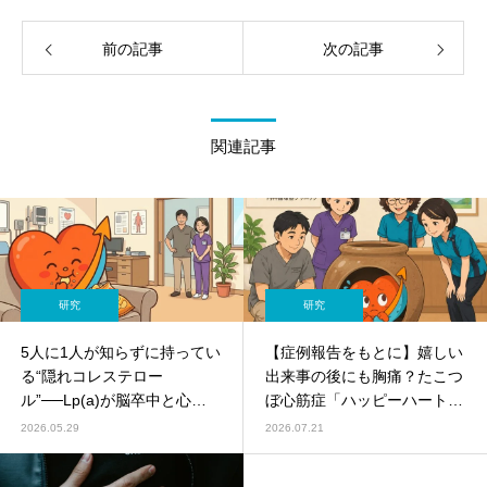
前の記事
次の記事
関連記事
研究
研究
5人に1人が知らずに持ってい
【症例報告をもとに】嬉しい
る“隠れコレステロー
出来事の後にも胸痛？たこつ
ル”──Lp(a)が脳卒中と心血
ぼ心筋症「ハッピーハート症
管死を増やす、NIH 2万人解
候群」を解説
2026.05.29
2026.07.21
析の最新報告