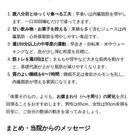
腹八分目とゆっくり食べる工夫
：早食いは内臓脂肪を増やし
ます。一口30回噛むだけで違ってきます。
甘い飲み物・お菓子を控える
：果糖を多く含むジュースは内
臓脂肪・心外膜脂肪を増やしやすい食品です。
週150分以上の中等度の運動
：早歩き・自転車・水中ウォー
キングなど、息が少し弾む程度を目標に。
筋トレを週2回ほど
：太ももや背中など大きな筋肉を動かす
と、基礎代謝が上がり脂肪が減りやすくなります。
質のよい睡眠を6〜7時間
：睡眠不足は食欲ホルモンを乱し、
内臓脂肪が増える要因になります。
「体重そのもの」よりも、
お腹まわり（へそ周り）の変化
を月1
回測ることをおすすめします。男性は85cm、女性は90cm未満を
目安に、ご自分の数値の動きを追ってみましょう。
まとめ・当院からのメッセージ