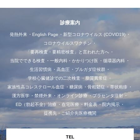
診療案内
発熱外来
English Page
新型コロナウイルス (COVID19)
コロナウイルスワクチン
「要再検査・要精密検査」と言われた方へ
当院でできる検査
一般内科・かかりつけ医
循環器内科
生活習慣病
高血圧
ブルガダ症候群
学校心臓健診での二次検査
脂質異常症
家族性高コレステロール血症
糖尿病
骨粗鬆症
帯状疱疹
漢方医学
禁煙外来
オンライン診療
プラセンタ注射
ED（勃起不全）治療
在宅医療
料金表
院内掲示
提携先・ご紹介先医療機関
TEL