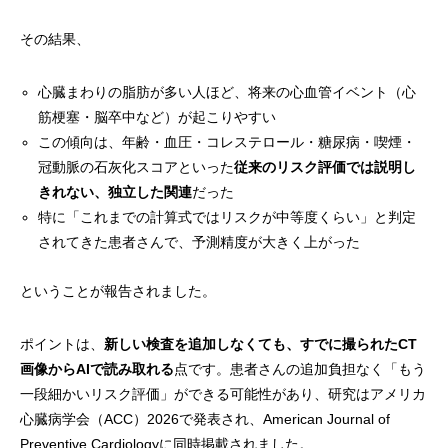
その結果、
心臓まわりの脂肪が多い人ほど、将来の心血管イベント（心
筋梗塞・脳卒中など）が起こりやすい
この傾向は、年齢・血圧・コレステロール・糖尿病・喫煙・
冠動脈の石灰化スコアといった
従来のリスク評価では説明し
きれない、独立した関連
だった
特に「これまでの計算式ではリスクが中等度くらい」と判定
されてきた患者さんで、予測精度が大きく上がった
ということが報告されました。
ポイントは、
新しい検査を追加しなくても、すでに撮られたCT
画像からAIで読み取れる
点です。患者さんの追加負担なく「もう
一段細かいリスク評価」ができる可能性があり、研究はアメリカ
心臓病学会（ACC）2026で発表され、American Journal of
Preventive Cardiologyに同時掲載されました。