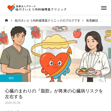
桂川さいとう内科循環器クリニックのブログです
疾患解説
心臓
研究
心臓のまわりの『脂肪』が将来の心臓病リスクを
左右する
2026.05.09