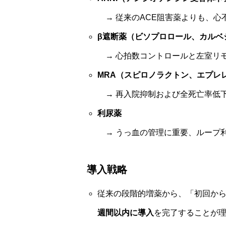
→ 従来のACE阻害薬よりも、心
β遮断薬（ビソプロロール、カルベ
→ 心拍数コントロールと左室リ
MRA（スピロノラクトン、エプレ
→ 再入院抑制および全死亡率低
利尿薬
→ うっ血の管理に重要、ループ
導入戦略
従来の段階的増薬から、「初回からの4剤
週間以内に導入
を完了することが