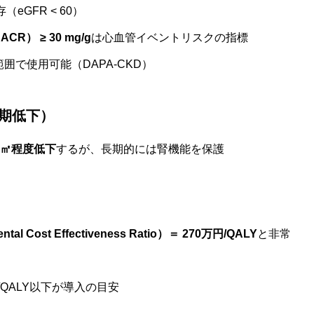
（eGFR < 60）
） ≥ 30 mg/g
は心血管イベントリスクの指標
範囲で使用可能（DAPA-CKD）
初期低下）
.73㎡程度低下
するが、長期的には腎機能を保護
ntal Cost Effectiveness Ratio）＝ 270万円/QALY
と非常
QALY以下が導入の目安