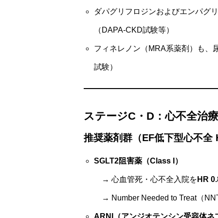
ダパグリフロジンおよびエンパグリ
（DAPA-CKD試験等）
フィネレノン（MRA系薬剤）も、尿中
試験）
ステージC・D：心不全治
推奨薬剤群（EF低下型心不全 H
SGLT2阻害薬（Class I）
→ 心血管死・心不全入院を
HR 0.
→ Number Needed to Trea
ARNI（アンジオテンシン受容体