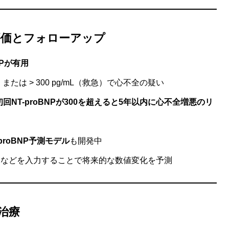
ク評価とフォローアップ
NPが有用
（外来）または > 300 pg/mL（救急）で心不全の疑い
初回NT-proBNPが300を超えると5年以内に心不全増悪のリ
-proBNP予測モデル
も開発中
R などを入力することで将来的な数値変化を予測
治療