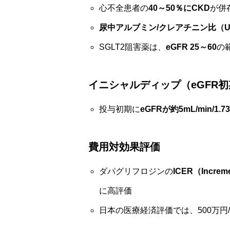
心不全患者の
40～50％にCKD
が併存
尿中アルブミン/クレアチニン比（UACR
SGLT2阻害薬は、
eGFR 25～60
の
イニシャルディップ（eGFR
投与初期に
eGFRが約5mL/min/1
費用対効果評価
ダパグリフロジンの
ICER（Increme
に高評価
日本の医療経済評価では、500万円/