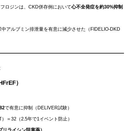
フロジンは、CKD併存例において
心不全発症を約30%抑制
アルブミン排泄量を有意に減少させた（FIDELIO-DKD
療
FrEF）
82
で有意に抑制（DELIVER試験）
t（NNT）＝32（2.5年で1イベント防止）
ネプリライシン阻害薬）