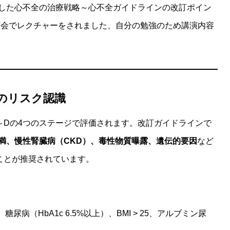
した心不全の治療戦略～心不全ガイドラインの改訂ポイン
演会でレクチャーをされました、自分の勉強のため講演内容
のリスク認識
～Dの4つのステージで評価されます。改訂ガイドラインで
満、慢性腎臓病（CKD）、毒性物質曝露、遺伝的要因
など
ことが推奨されています。
糖尿病（HbA1c 6.5%以上）、BMI > 25、アルブミン尿