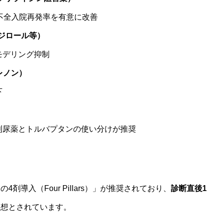
不全入院再発率を有意に改善
ジロール等）
モデリング抑制
レノン）
下
利尿薬とトルバプタンの使い分けが推奨
導入（Four Pillars）」が推奨されており、
診断直後1
理想とされています。