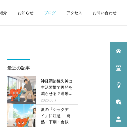
紹介
お知らせ
ブログ
アクセス
お問い合わせ
最近の記事
神経調節性失神は
生活習慣で再発を
減らせる？運動研
究と日常の対策
2026.08.7
夏の『シックデ
イ』に注意──発
熱・下痢・食欲不