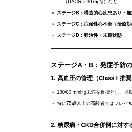
（UACR ≥ 30 mg/g）など
ステージB：構造的心疾患あり・無
ステージC：症候性心不全（治療対
ステージD：難治性・末期状態
ステージA・B：発症予防
1. 高血圧の管理（Class I 推
130/80 mmHg未満を目標とし
特に75歳以上の高齢者ではフレイ
2. 糖尿病・CKD合併例に対す