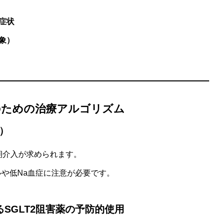
症状
象）
のための治療アルゴリズム
奨）
、早期介入が求められます。
ルや低Na血症に注意が必要です。
るSGLT2阻害薬の予防的使用