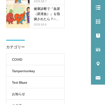
振の日、糖尿病の
2026.08.7
薬はどうする？S
健康診断で『血尿
GLT2阻害薬の休
（尿潜血）』を指
薬ルールをやさし
摘されたら？──
く解説
あわてなくてよい
2026.08.6
パターンと、精密
検査が必要なパタ
ーンを内科・腎臓
内科がやさしく解
カテゴリー
説
COVID
Tampermonkey
Text Blaze
お知らせ