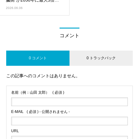
臓病”が2050年に最大3倍
に？（JAMA Cardiology
2026.06.06
2026）
コメント
0 コメント
0 トラックバック
この記事へのコメントはありません。
名前（例：山田 太郎）
( 必須 )
E-MAIL
( 必須 ) - 公開されません -
URL