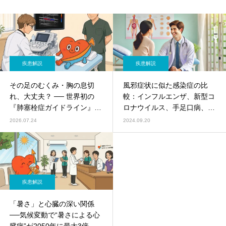
疾患解説
疾患解説
その足のむくみ・胸の息切
風邪症状に似た感染症の比
れ、大丈夫？ ── 世界初の
較：インフルエンザ、新型コ
『肺塞栓症ガイドライン』
ロナウイルス、手足口病、マ
と“夏の血栓”に注意
イコプラズマ肺炎
2026.07.24
2024.09.20
疾患解説
「暑さ」と心臓の深い関係
──気候変動で“暑さによる心