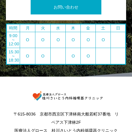
お問い合わせ
時間
月
火
水
木
金
土
日
9:00
~
O
O
O
O
O
O
12:00
15:30
~
O
O
O
O
18:30
〒615-8036 京都市西京区下津林南大般若町37番地 リ
ペアス下津林2F
医療法人グロース 桂川さいとう内科循環器クリニック