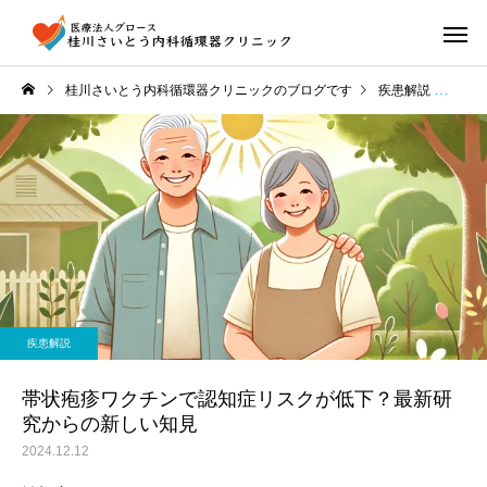
桂川さいとう内科循環器クリニックのブログです
疾患解説
帯状
疾患解説
帯状疱疹ワクチンで認知症リスクが低下？最新研
究からの新しい知見
2024.12.12