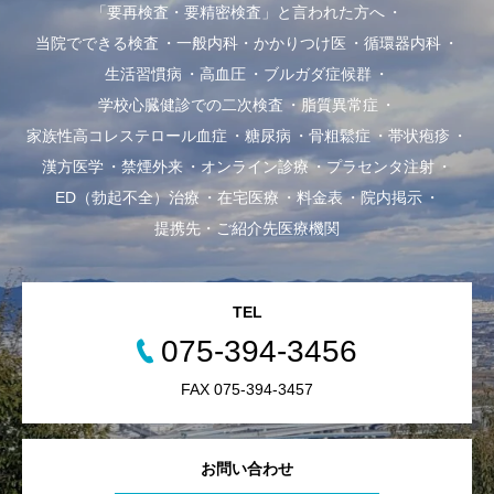
「要再検査・要精密検査」と言われた方へ
当院でできる検査
一般内科・かかりつけ医
循環器内科
生活習慣病
高血圧
ブルガダ症候群
学校心臓健診での二次検査
脂質異常症
家族性高コレステロール血症
糖尿病
骨粗鬆症
帯状疱疹
漢方医学
禁煙外来
オンライン診療
プラセンタ注射
ED（勃起不全）治療
在宅医療
料金表
院内掲示
提携先・ご紹介先医療機関
TEL
075-394-3456
FAX 075-394-3457
お問い合わせ