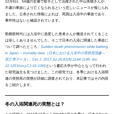
12月6日、54歳の女優で歌手として活躍された中山美穂さんが、
不慮の事故により亡くなられるという悲しいニュースが報じられ
ました。公表された情報によれば、死因は入浴中の事故であり、
事件性はないと確認されています。
勤務医時代には入浴中に急変した患者さんが搬送されてくること
は珍しくありませんでした。そこで日本の入浴に関連した事故に
ついて調べたところ、
Sudden death phenomenon while bathing
in Japan – mortality data（日本における入浴中の突然死現象 –
死亡率データ）, Circ J. 2017 Jul 25;81(8):1144-1149. doi:
10.1253/circj.CJ-16-1066
という慶応大学が中心となって行われ
た研究論文を見つけました。この研究では、冬季における入浴関
連の突然死の実態が詳細に調査されており、本記事ではその内容
をご紹介します。
冬の入浴関連死の実態とは？