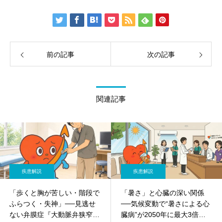
前の記事
次の記事
関連記事
疾患解説
疾患解説
「歩くと胸が苦しい・階段で
「暑さ」と心臓の深い関係
ふらつく・失神」──見逃せ
──気候変動で“暑さによる心
ない弁膜症『大動脈弁狭窄
臓病”が2050年に最大3倍