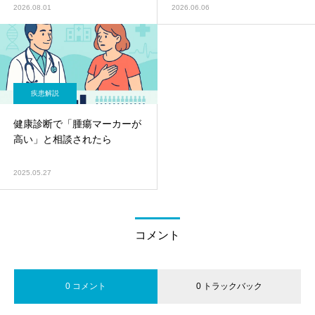
症』とは？循環器内科がやさ
に？（JAMA Cardiology
2026.08.01
2026.06.06
しく解説
2026）
疾患解説
健康診断で「腫瘍マーカーが
高い」と相談されたら
2025.05.27
コメント
0 コメント
0 トラックバック