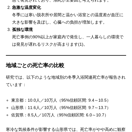
態で発見されており、溺死が主要因と考えられます。
急激な温度変化
冬季には寒い脱衣所や居間と温かい浴室との温度差が血圧に
大きな影響を及ぼし、心臓への負担が増加します。
孤独な環境
死亡事例の90%以上が家庭内で発生し、一人暮らしの環境で
は発見が遅れるリスクが高まります(1)。
地域ごとの死亡率の比較
研究では、以下のような地域別の冬季入浴関連死亡率が報告され
ています：
東京都：10.0人／10万人（95%信頼区間: 9.4～10.5）
山形県：11.6人／10万人（95%信頼区間: 9.7～13.7）
佐賀県：8.5人／10万人（95%信頼区間: 6.0～10.7）
寒冷な気候条件が影響する山形県では、死亡率がやや高めに観察