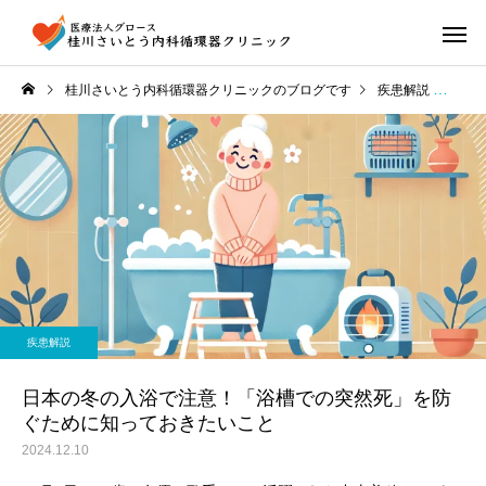
桂川さいとう内科循環器クリニックのブログです
疾患解説
日本
疾患解説
日本の冬の入浴で注意！「浴槽での突然死」を防
ぐために知っておきたいこと
2024.12.10