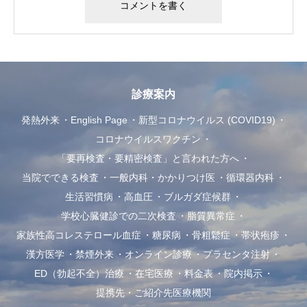
診療案内
発熱外来
English Page
新型コロナウイルス (COVID19)
コロナウイルスワクチン
「要再検査・要精密検査」と言われた方へ
当院でできる検査
一般内科・かかりつけ医
循環器内科
生活習慣病
高血圧
ブルガダ症候群
学校心臓健診での二次検査
脂質異常症
家族性高コレステロール血症
糖尿病
骨粗鬆症
帯状疱疹
漢方医学
禁煙外来
オンライン診療
プラセンタ注射
ED（勃起不全）治療
在宅医療
料金表
院内掲示
提携先・ご紹介先医療機関