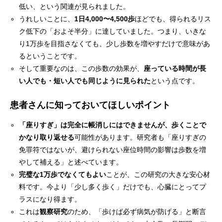
低い、という関連が見られました。
うれしいことに、
1日4,000〜4,500歩
ほどでも、得られるリス
ク低下の「およそ半分」に達していました。つまり、いきな
り1万歩を目指さなくても、少し歩数を増やすだけで意味があ
るということです。
そして重要なのは、この歩数の効果が、
座っている時間が長
い人でも・短い人でも同じように見られた
という点です。
患者さんに知っておいてほしいポイント
「座りすぎ」は完全に帳消しにはできませんが、歩くことで
かなり取り返せる
可能性があります。研究者も「座りすぎの
免罪符ではないが、避けられない座位時間の影響は歩数を増
やして補える」と述べています。
完璧な1万歩でなくてもよい
ことが、この研究の大きな安心材
料です。今より「少し多く歩く」だけでも、心臓にとってプ
ラスになり得ます。
これは
観察研究
のため、「歩けば必ず病気が防げる」と断言