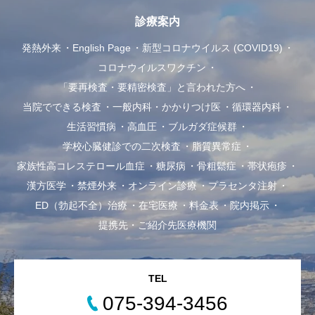
診療案内
発熱外来
English Page
新型コロナウイルス (COVID19)
コロナウイルスワクチン
「要再検査・要精密検査」と言われた方へ
当院でできる検査
一般内科・かかりつけ医
循環器内科
生活習慣病
高血圧
ブルガダ症候群
学校心臓健診での二次検査
脂質異常症
家族性高コレステロール血症
糖尿病
骨粗鬆症
帯状疱疹
漢方医学
禁煙外来
オンライン診療
プラセンタ注射
ED（勃起不全）治療
在宅医療
料金表
院内掲示
提携先・ご紹介先医療機関
TEL
075-394-3456