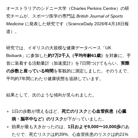
オーストラリアのシドニー大学（Charles Perkins Centre）の研
究チームが、スポーツ医学の専門誌
British Journal of Sports
Medicine
に発表した研究です（ScienceDaily 2026年4月18日報
道）。
研究では、イギリスの大規模な健康データベース「UK
Biobank」に参加した
約7万2千人（平均年齢61歳）
を対象に、手
首に装着する活動量計（加速度計）を7日間つけてもらい、
実際
の歩数と座っている時間
を客観的に測定しました。そのうえで、
平均約7年間にわたり健康状態を追跡しています。
結果として、次のような傾向が見られました。
1日の歩数が増えるほど、
死亡のリスク
と
心血管疾患（心臓
病・脳卒中など）のリスク
が下がっていました。
効果が最も大きかったのは、
1日およそ9,000〜10,000歩
のあ
たりで、死亡リスクは約39%、心血管疾患のリスクは約21%