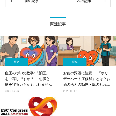
前の記事
次の記事
関連記事
研究
研究
血圧の“第3の数字”『脈圧』
お盆の深酒に注意──『ホリ
をご存じですか？──心臓と
デーハート症候群』とは？お
脳を守るカギかもしれません
酒のあとの動悸・脈の乱れを
循環器内科がやさしく解説
2026.06.26
2026.08.02