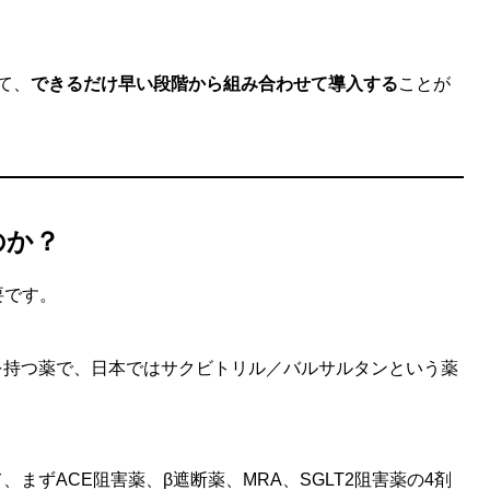
て、
できるだけ早い段階から組み合わせて導入する
ことが
のか？
要です。
用を持つ薬で、日本ではサクビトリル／バルサルタンという薬
て、まずACE阻害薬、β遮断薬、MRA、SGLT2阻害薬の4剤