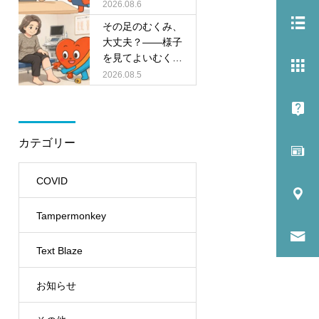
いを解説
2026.08.6
説
その足のむくみ、
大丈夫？――様子
を見てよいむく
み・危ないむくみ
2026.08.5
の見分け方
カテゴリー
COVID
Tampermonkey
Text Blaze
お知らせ