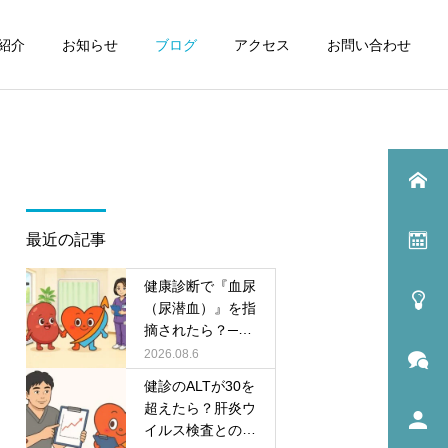
紹介
お知らせ
ブログ
アクセス
お問い合わせ
最近の記事
健康診断で『血尿
（尿潜血）』を指
摘されたら？──
あわてなくてよい
2026.08.6
パターンと、精密
健診のALTが30を
検査が必要なパタ
超えたら？肝炎ウ
ーンを内科・腎臓
イルス検査との違
内科がやさしく解