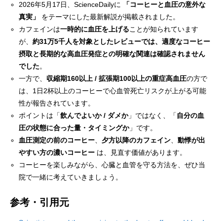
2026年5月17日、ScienceDailyに
「コーヒーと血圧の意外な
真実」
をテーマにした最新解説が掲載されました。
カフェインは
一時的に血圧を上げる
ことが知られています
が、
約31万5千人を対象としたレビューでは、適度なコーヒー
摂取と長期的な高血圧発症との明確な関連は確認されません
でした
。
一方で、
収縮期160以上 / 拡張期100以上の重症高血圧
の方で
は、1日2杯以上のコーヒーで心血管死亡リスクが上がる可能
性が報告されています。
ポイントは「
飲んでよいか / ダメか
」ではなく、「
自分の血
圧の状態に合った量・タイミングか
」です。
血圧測定の前のコーヒー
、
夕方以降のカフェイン
、
動悸が出
やすい方の濃いコーヒー
は、見直す価値があります。
コーヒーを楽しみながら、心臓と血管を守る方法を、ぜひ当
院で一緒に考えていきましょう。
参考・引用元