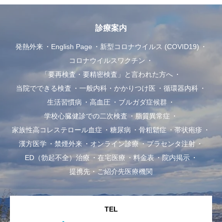
診療案内
発熱外来
English Page
新型コロナウイルス (COVID19)
コロナウイルスワクチン
「要再検査・要精密検査」と言われた方へ
当院でできる検査
一般内科・かかりつけ医
循環器内科
生活習慣病
高血圧
ブルガダ症候群
学校心臓健診での二次検査
脂質異常症
家族性高コレステロール血症
糖尿病
骨粗鬆症
帯状疱疹
漢方医学
禁煙外来
オンライン診療
プラセンタ注射
ED（勃起不全）治療
在宅医療
料金表
院内掲示
提携先・ご紹介先医療機関
TEL