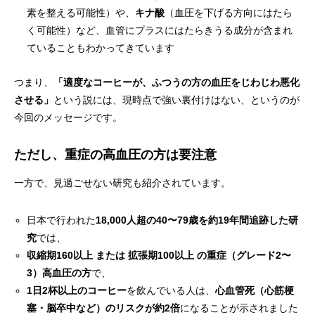
素を整える可能性）や、
キナ酸
（血圧を下げる方向にはたら
く可能性）など、血管にプラスにはたらきうる成分が含まれ
ていることもわかってきています
つまり、
「適度なコーヒーが、ふつうの方の血圧をじわじわ悪化
させる」
という説には、現時点で強い裏付けはない、というのが
今回のメッセージです。
ただし、重症の高血圧の方は要注意
一方で、見過ごせない研究も紹介されています。
日本で行われた
18,000人超の40〜79歳を約19年間追跡した研
究
では、
収縮期160以上 または 拡張期100以上 の重症（グレード2〜
3）高血圧の方
で、
1日2杯以上のコーヒー
を飲んでいる人は、
心血管死（心筋梗
塞・脳卒中など）のリスクが約2倍
になることが示されました