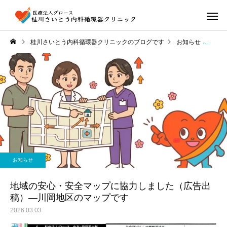
桂川さいとう内科循環器クリニックのブログです
お知らせ
地域
お知らせ
地域の安心・安全マップに協力しました（広告出
稿）―川岡地区のマップです
2026.03.03