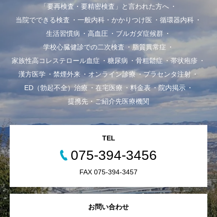
「要再検査・要精密検査」と言われた方へ
当院でできる検査
一般内科・かかりつけ医
循環器内科
生活習慣病
高血圧
ブルガダ症候群
学校心臓健診での二次検査
脂質異常症
家族性高コレステロール血症
糖尿病
骨粗鬆症
帯状疱疹
漢方医学
禁煙外来
オンライン診療
プラセンタ注射
ED（勃起不全）治療
在宅医療
料金表
院内掲示
提携先・ご紹介先医療機関
TEL
075-394-3456
FAX 075-394-3457
お問い合わせ