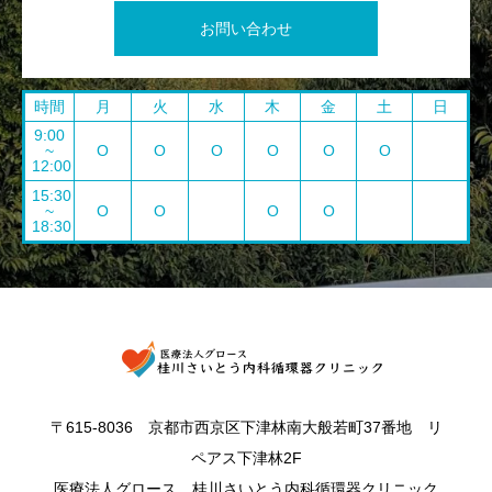
お問い合わせ
時間
月
火
水
木
金
土
日
9:00
~
O
O
O
O
O
O
12:00
15:30
~
O
O
O
O
18:30
〒615-8036 京都市西京区下津林南大般若町37番地 リ
ペアス下津林2F
医療法人グロース 桂川さいとう内科循環器クリニック