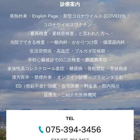
診療案内
発熱外来
English Page
新型コロナウイルス (COVID19)
コロナウイルスワクチン
「要再検査・要精密検査」と言われた方へ
当院でできる検査
一般内科・かかりつけ医
循環器内科
生活習慣病
高血圧
ブルガダ症候群
学校心臓健診での二次検査
脂質異常症
家族性高コレステロール血症
糖尿病
骨粗鬆症
帯状疱疹
漢方医学
禁煙外来
オンライン診療
プラセンタ注射
ED（勃起不全）治療
在宅医療
料金表
院内掲示
提携先・ご紹介先医療機関
TEL
075-394-3456