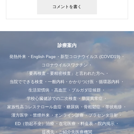
診療案内
発熱外来
English Page
新型コロナウイルス (COVID19)
コロナウイルスワクチン
「要再検査・要精密検査」と言われた方へ
当院でできる検査
一般内科・かかりつけ医
循環器内科
生活習慣病
高血圧
ブルガダ症候群
学校心臓健診での二次検査
脂質異常症
家族性高コレステロール血症
糖尿病
骨粗鬆症
帯状疱疹
漢方医学
禁煙外来
オンライン診療
プラセンタ注射
ED（勃起不全）治療
在宅医療
料金表
院内掲示
提携先・ご紹介先医療機関