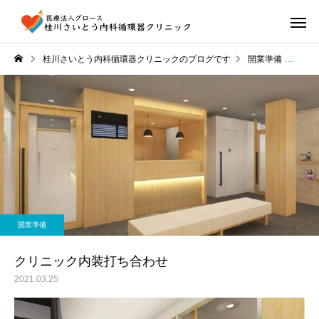
桂川さいとう内科循環器クリニックのブログです
開業準備
クリ
開業準備
クリニック内装打ち合わせ
2021.03.25