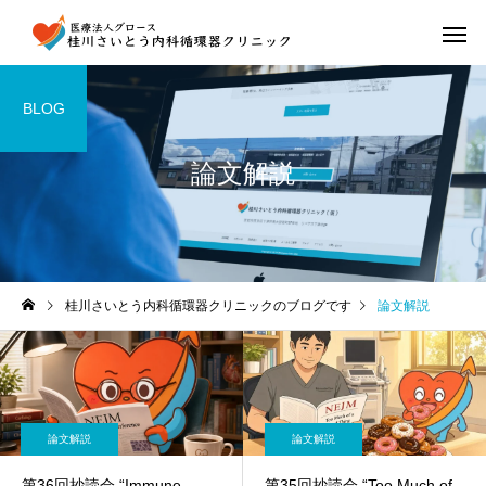
BLOG
論文解説
桂川さいとう内科循環器クリニックのブログです
論文解説
論文解説
論文解説
第36回抄読会 “Immune
第35回抄読会 “Too Much of