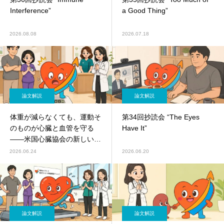
Interference”
a Good Thing”
2026.08.08
2026.07.18
論文解説
論文解説
体重が減らなくても、運動そ
第34回抄読会 “The Eyes
のものが心臓と血管を守る
Have It”
――米国心臓協会の新しい科
学的声明（2026）
2026.06.24
2026.06.20
論文解説
論文解説