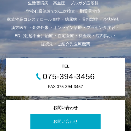
生活習慣病
高血圧
ブルガダ症候群
学校心臓健診での二次検査
脂質異常症
家族性高コレステロール血症
糖尿病
骨粗鬆症
帯状疱疹
漢方医学
禁煙外来
オンライン診療
プラセンタ注射
ED（勃起不全）治療
在宅医療
料金表
院内掲示
提携先・ご紹介先医療機関
TEL
075-394-3456
FAX 075-394-3457
お問い合わせ
お問い合わせ