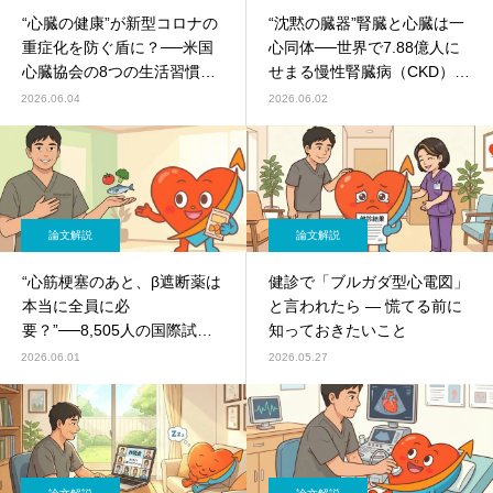
“心臓の健康”が新型コロナの
“沈黙の臓器”腎臓と心臓は一
重症化を防ぐ盾に？──米国
心同体──世界で7.88億人に
心臓協会の8つの生活習慣
せまる慢性腎臓病（CKD）と
「Life’s Essential 8」最新研
心臓病の深い関係（Global
2026.06.04
2026.06.02
究（JAHA 2026）
Burden of Disease 2023／
The Lancet 2025）
論文解説
論文解説
“心筋梗塞のあと、β遮断薬は
健診で「ブルガダ型心電図」
本当に全員に必
と言われたら ― 慌てる前に
要？”──8,505人の国際試験
知っておきたいこと
REBOOTが示した“見直しの
2026.06.01
2026.05.27
時期”（NEJM 2025／
ScienceDaily 2026-05-25報
道）