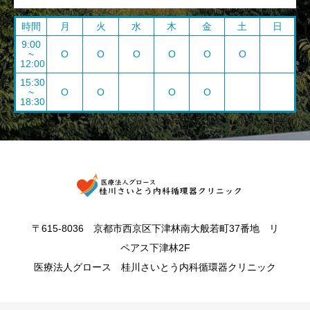
時間
月
火
水
木
金
土
日
9:00
~
O
O
O
O
O
O
12:00
15:30
~
O
O
O
O
18:30
〒615-8036 京都市西京区下津林南大般若町37番地 リ
ペアス下津林2F
医療法人グロース 桂川さいとう内科循環器クリニック