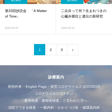
論文解説
論文解説
第33回抄読会 「A Matter
二尖弁って何？生まれつきの
of Time」
心臓弁膜症と遺伝の新研究
2026.04.25
2026.04.10
1
2
3
診療案内
発熱外来
English Page
新型コロナウイルス (COVID19)
コロナウイルスワクチン
「要再検査・要精密検査」と言われた方へ
当院でできる検査
一般内科・かかりつけ医
循環器内科