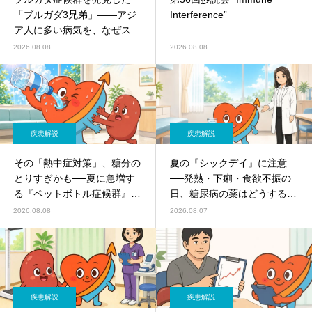
「ブルガダ3兄弟」――アジ
Interference”
ア人に多い病気を、なぜスペ
イン人医師が見つけたのか？
2026.08.08
2026.08.08
疾患解説
疾患解説
その「熱中症対策」、糖分の
夏の『シックデイ』に注意
とりすぎかも──夏に急増す
──発熱・下痢・食欲不振の
る『ペットボトル症候群』に
日、糖尿病の薬はどうする？
ご注意を
SGLT2阻害薬の休薬ルールを
2026.08.08
2026.08.07
やさしく解説
疾患解説
疾患解説