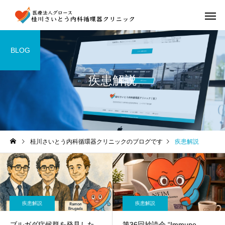
BLOG
疾患解説
桂川さいとう内科循環器クリニックのブログです
疾患解説
疾患解説
疾患解説
ブルガダ症候群を発見した
第36回抄読会 “Immune