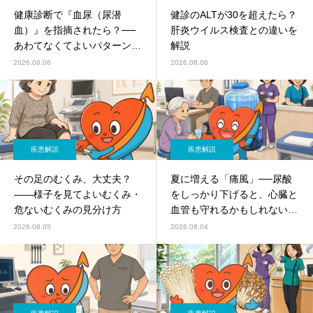
健康診断で『血尿（尿潜
健診のALTが30を超えたら？
血）』を指摘されたら？──
肝炎ウイルス検査との違いを
あわてなくてよいパターン
解説
と、精密検査が必要なパター
2026.08.06
2026.08.06
ンを内科・腎臓内科がやさし
く解説
疾患解説
疾患解説
その足のむくみ、大丈夫？
夏に増える「痛風」──尿酸
――様子を見てよいむくみ・
をしっかり下げると、心臓と
危ないむくみの見分け方
血管も守れるかもしれない
（2026年の新しい研究）
2026.08.05
2026.08.04