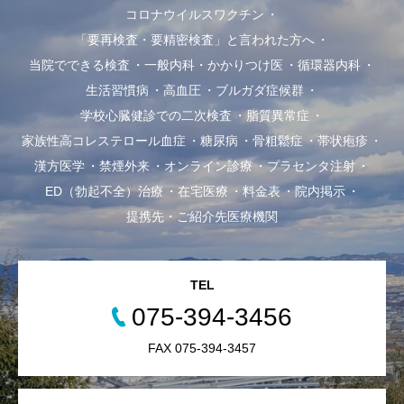
コロナウイルスワクチン
「要再検査・要精密検査」と言われた方へ
当院でできる検査
一般内科・かかりつけ医
循環器内科
生活習慣病
高血圧
ブルガダ症候群
学校心臓健診での二次検査
脂質異常症
家族性高コレステロール血症
糖尿病
骨粗鬆症
帯状疱疹
漢方医学
禁煙外来
オンライン診療
プラセンタ注射
ED（勃起不全）治療
在宅医療
料金表
院内掲示
提携先・ご紹介先医療機関
TEL
075-394-3456
FAX 075-394-3457