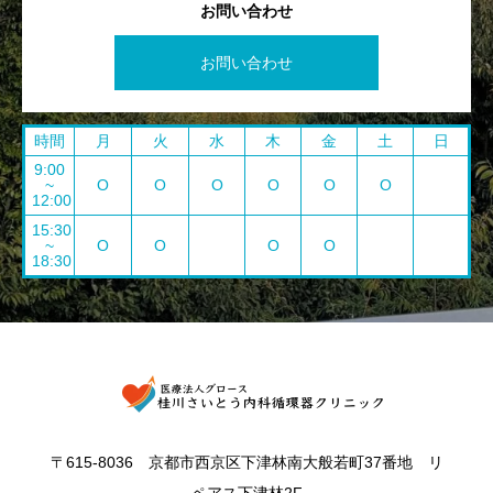
お問い合わせ
お問い合わせ
時間
月
火
水
木
金
土
日
9:00
~
O
O
O
O
O
O
12:00
15:30
~
O
O
O
O
18:30
〒615-8036 京都市西京区下津林南大般若町37番地 リ