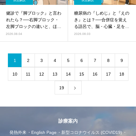
疾患解説
疾患解説
健診で『脚ブロック』と言わ
糖尿病の『しめじ』と『えの
れたら？──右脚ブロック・
き』とは？──合併症を覚え
左脚ブロックの違いと、ほう
る語呂で、脳・心臓・足を守
っておいてよいパターン／受
る
2026.08.04
2026.08.03
診すべきパターンを循環器内
科がやさしく解説
1
2
3
4
5
6
7
8
9
10
11
12
13
14
15
16
17
18
19
診療案内
発熱外来
English Page
新型コロナウイルス (COVID19)