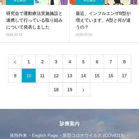
疾患解説
疾患解説
研究会で運動療法実施施設と
最近、インフルエンザB型が
連携して行っている取り組み
増えています。A型と何が違
について発表しました
うの？
2026.02.15
2026.02.02
1
2
3
4
5
6
7
8
9
10
11
12
13
14
15
16
17
18
19
診療案内
発熱外来
English Page
新型コロナウイルス (COVID19)