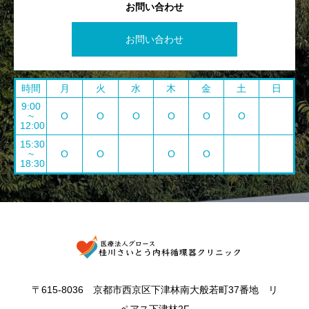
お問い合わせ
お問い合わせ
時間
月
火
水
木
金
土
日
9:00
~
O
O
O
O
O
O
12:00
15:30
~
O
O
O
O
18:30
〒615-8036 京都市西京区下津林南大般若町37番地 リ