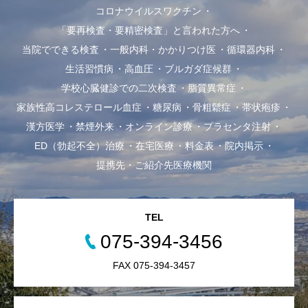
コロナウイルスワクチン
「要再検査・要精密検査」と言われた方へ
当院でできる検査
一般内科・かかりつけ医
循環器内科
生活習慣病
高血圧
ブルガダ症候群
学校心臓健診での二次検査
脂質異常症
家族性高コレステロール血症
糖尿病
骨粗鬆症
帯状疱疹
漢方医学
禁煙外来
オンライン診療
プラセンタ注射
ED（勃起不全）治療
在宅医療
料金表
院内掲示
提携先・ご紹介先医療機関
TEL
075-394-3456
FAX 075-394-3457