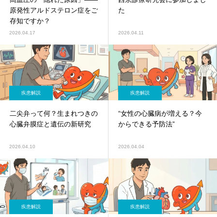
原発性アルドステロン症をご
た
存知ですか？
2026.04.17
2026.04.11
疾患解説
疾患解説
二尖弁って何？生まれつきの
“女性の心臓病が増える？今
心臓弁膜症と遺伝の新研究
からできる予防法”
2026.04.10
2026.04.04
疾患解説
疾患解説