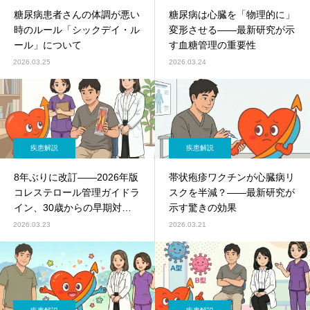
糖尿病患者さんの体調が悪い
糖尿病は心臓を「物理的に」
時のルール「シックデイ・ル
変形させる——最新研究が示
ール」について
す血糖管理の重要性
2026.03.25
2026.03.24
疾患解説
疾患解説
8年ぶりに改訂——2026年版
帯状疱疹ワクチンが心臓病リ
コレステロール管理ガイドラ
スクを半減？——最新研究が
イン、30歳からの早期対策
示す驚きの効果
を推奨
2026.03.23
2026.03.21