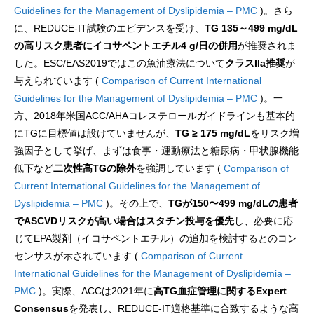
Guidelines for the Management of Dyslipidemia – PMC
)。さら
に、REDUCE-IT試験のエビデンスを受け、
TG 135～499 mg/dL
の高リスク患者にイコサペントエチル4 g/日の併用
が推奨されま
した。ESC/EAS2019ではこの魚油療法について
クラスIIa推奨
が
与えられています (
Comparison of Current International
Guidelines for the Management of Dyslipidemia – PMC
)。一
方、2018年米国ACC/AHAコレステロールガイドラインも基本的
にTGに目標値は設けていませんが、
TG ≥ 175 mg/dL
をリスク増
強因子として挙げ、まずは食事・運動療法と糖尿病・甲状腺機能
低下など
二次性高TGの除外
を強調しています (
Comparison of
Current International Guidelines for the Management of
Dyslipidemia – PMC
)。その上で、
TGが150〜499 mg/dLの患者
でASCVDリスクが高い場合はスタチン投与を優先
し、必要に応
じてEPA製剤（イコサペントエチル）の追加を検討するとのコン
センサスが示されています (
Comparison of Current
International Guidelines for the Management of Dyslipidemia –
PMC
)。実際、ACCは2021年に
高TG血症管理に関するExpert
Consensus
を発表し、REDUCE-IT適格基準に合致するような高