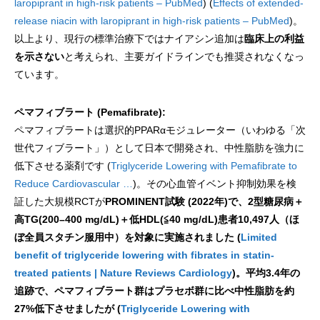
laropiprant in high-risk patients – PubMed
) (
Effects of extended-
release niacin with laropiprant in high-risk patients – PubMed
)。
以上より、現行の標準治療下ではナイアシン追加は
臨床上の利益
を示さない
と考えられ、主要ガイドラインでも推奨されなくなっ
ています。
ペマフィブラート (Pemafibrate):
ペマフィブラートは選択的PPARαモジュレーター（いわゆる「次
世代フィブラート」）として日本で開発され、中性脂肪を強力に
低下させる薬剤です (
Triglyceride Lowering with Pemafibrate to
Reduce Cardiovascular …
)。その心血管イベント抑制効果を検
証した大規模RCTが
PROMINENT試験 (2022年)で、2型糖尿病＋
高TG(200–400 mg/dL)＋低HDL(≦40 mg/dL)患者10,497人（ほ
ぼ全員スタチン服用中）を対象に実施されました (
Limited
benefit of triglyceride lowering with fibrates in statin-
treated patients | Nature Reviews Cardiology
)。平均3.4年の
追跡で、ペマフィブラート群はプラセボ群に比べ中性脂肪を約
27%低下させましたが (
Triglyceride Lowering with