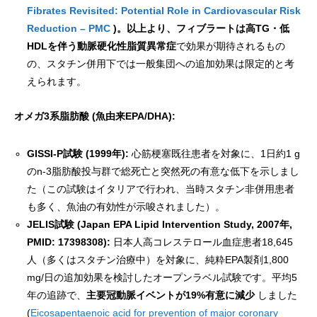
Fibrates Revisited: Potential Role in Cardiovascular Risk
Reduction – PMC
)。以上より、フィブラートは高TG・低
HDLを伴う動脈硬化性脂質異常症
で効果が期待されるもの
の、スタチン併用下では一般集団への追加効果は限定的と考
えられます。
オメガ3系脂肪酸 (魚由来EPA/DHA):
GISSI-P試験 (1999年):
心筋梗塞既往患者を対象に、1日約1 g
のn-3脂肪酸投与群で総死亡と突然死の有意な低下を示しまし
た（この試験はイタリアで行われ、当時スタチン非併用患者
も多く、魚油の有効性が示唆されました）。
JELIS試験 (Japan EPA Lipid Intervention Study, 2007年,
PMID: 17398308):
日本人高コレステロール血症患者18,645
人（多くはスタチン治療中）を対象に、純粋EPA製剤1,800
mg/日の追加効果を検討したオープンラベル試験です。平均5
年の追跡で、
主要冠動脈イベントが19%有意に減少
しました
(
Eicosapentaenoic acid for prevention of major coronary