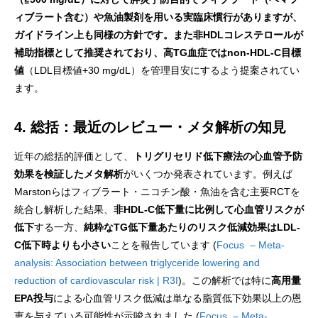
ィブラート含む）や魚油製剤を用いる実臨床慣行がありますが、
ガイドライン上も同様の方針です。また非HDLコレステロールが
補助指標として推奨されており、高TG血症ではnon-HDL-C目標
値
（LDL目標値+30 mg/dL）を管理目安にするよう提案されてい
ます。
4. 総括：最近のレビュー・メタ解析の知見
近年の総括的評価として、
トリグリセリド低下療法の心血管予防
効果を検証したメタ解析
がいくつか発表されています。例えば
Marstonらはフィブラート・ニコチン酸・魚油を含む主要RCTを
統合し解析した結果、
非HDL-C低下量に比例して心血管リスクが
低下
する一方、
純粋なTG低下量あたりのリスク低減効果はLDL-
C低下時よりも小さい
ことを報告しています (
Focus – Meta-
analysis: Association between triglyceride lowering and
reduction of cardiovascular risk | R3I
)。この解析では特に
高用量
EPA投与
による心血管リスク低減は単なる脂質低下効果以上の恩
恵を与えている可能性が示唆されました (
Focus – Meta-