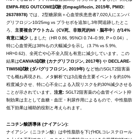
EMPA-REG OUTCOME試験 (Empagliflozin, 2015年, PMID:
26378978)
では、2型糖尿病＋心血管疾患患者7,020人にエンパ
グリフロジン10/25mg vs プラセボを追加し3年間追跡したとこ
ろ、
主要複合アウトカム（CV死、非致死的MI・脳卒中）が14%
有意に減少
しました（HR 0.86, 95%CI 0.74–0.99, P＝0.04）。
特に心血管死は38%もの大幅減少を示し（3.7% vs 5.9%,
HR≈0.62)、全死亡や心不全入院も有意に減少しています。この
結果は
CANVAS試験 (カナグリフロジン, 2017年)
や
DECLARE-
TIMI58試験 (ダパグリフロジン, 2019年)
など他のSGLT2阻害薬
でも概ね再現され、メタ解析では3点複合主要イベントを約10%
程度減少させ、特に心不全による入院リスクを約30%減少させる
ことが示されています。
注意:
SGLT2阻害薬の心血管イベント抑
制効果は主として血糖・血圧・利尿作用によるもので、中性脂肪
低下効果は補助的役割と考えられます。
ニコチン酸誘導体 (ナイアシン):
ナイアシン（ニコチン酸）は中性脂肪を下げHDLコレステロール