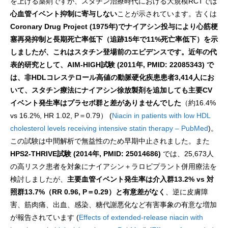
を上げる薬剤ですが、スタチン治療時代における大規模RCTでは
心血管イベント抑制に寄与しない
ことが示されています。古くは
Coronary Drug Project (1975年)でナイアシン投与により心筋梗
塞再発抑制と長期死亡率低下（追跡15年で11%死亡率低下）を示
しましたが、これはスタチン登場前のエビデンスです。近年の代
表的研究として、AIM-HIGH試験 (2011年, PMID: 22085343) で
は、非HDLコレステロール高値の動脈硬化疾患患者3,414人にお
いて、スタチン療法にナイアシン徐放製剤を追加しても主要CV
イベント発生率はプラセボ群と差がありませんでした
（約16.4%
vs 16.2%, HR 1.02, P＝0.79） (
Niacin in patients with low HDL
cholesterol levels receiving intensive statin therapy – PubMed
)。
この試験は中間解析で無益性のため早期中止されました。また
HPS2-THRIVE試験 (2014年, PMID: 25014686)
では、25,673人
の高リスク患者を対象にナイアシン＋ラロピプラント併用療法を
検討しましたが、
主要血管イベント発生率は介入群13.2% vs 対
照群13.7%（RR 0.96, P＝0.29）と有意差がなく
、逆に皮膚障
害、筋肉痛、出血、感染、糖代謝悪化など有害事象の有意な増加
が報告されています (
Effects of extended-release niacin with