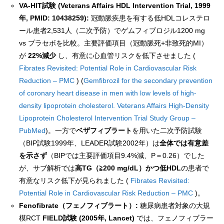
VA-HIT試験 (Veterans Affairs HDL Intervention Trial, 1999
年, PMID: 10438259):
冠動脈疾患を有する低HDLコレステロ
ール患者2,531人（二次予防）でゲムフィブロジル1200 mg
vs プラセボを比較。主要評価項目（冠動脈死+非致死的MI）
が
22%減少
し、有意に心血管リスクを低下させました (
Fibrates Revisited: Potential Role in Cardiovascular Risk
Reduction – PMC
) (
Gemfibrozil for the secondary prevention
of coronary heart disease in men with low levels of high-
density lipoprotein cholesterol. Veterans Affairs High-Density
Lipoprotein Cholesterol Intervention Trial Study Group –
PubMed
)。一方で
ベザフィブラート
を用いた二次予防試験
（BIP試験1999年、LEADER試験2002年）は
全体では有意差
を示さず
（BIPでは主要評価項目9.4%減、P＝0.26）でした
が、サブ解析では
高TG（≧200 mg/dL）かつ低HDL
の患者で
有意なリスク低下が見られました (
Fibrates Revisited:
Potential Role in Cardiovascular Risk Reduction – PMC
)。
Fenofibrate（フェノフィブラート）:
糖尿病患者対象の大規
模RCT
FIELD試験 (2005年, Lancet)
では、フェノフィブラー