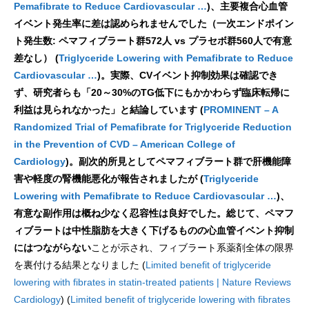
Pemafibrate to Reduce Cardiovascular …
)、主要複合心血管
イベント発生率に差は認められませんでした（一次エンドポイン
ト発生数: ペマフィブラート群572人 vs プラセボ群560人で有意
差なし） (
Triglyceride Lowering with Pemafibrate to Reduce
Cardiovascular …
)。実際、CVイベント抑制効果は確認でき
ず、研究者らも「20～30%のTG低下にもかかわらず臨床転帰に
利益は見られなかった」と結論しています (
PROMINENT – A
Randomized Trial of Pemafibrate for Triglyceride Reduction
in the Prevention of CVD – American College of
Cardiology
)。副次的所見としてペマフィブラート群で肝機能障
害や軽度の腎機能悪化が報告されましたが (
Triglyceride
Lowering with Pemafibrate to Reduce Cardiovascular …
)、
有意な副作用は概ね少なく忍容性は良好でした。総じて、ペマフ
ィブラートは中性脂肪を大きく下げるものの心血管イベント抑制
にはつながらない
ことが示され、フィブラート系薬剤全体の限界
を裏付ける結果となりました (
Limited benefit of triglyceride
lowering with fibrates in statin-treated patients | Nature Reviews
Cardiology
) (
Limited benefit of triglyceride lowering with fibrates