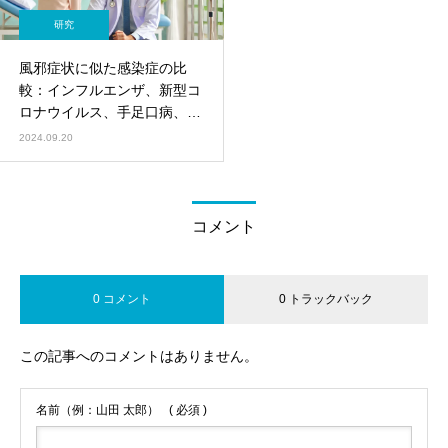
研究
風邪症状に似た感染症の比
較：インフルエンザ、新型コ
ロナウイルス、手足口病、マ
イコプラズマ肺炎
2024.09.20
コメント
0 コメント
0 トラックバック
この記事へのコメントはありません。
名前（例：山田 太郎）
( 必須 )