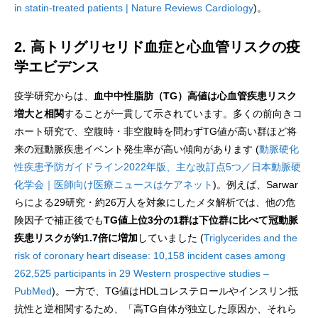
in statin-treated patients | Nature Reviews Cardiology
)。
2. 高トリグリセリド血症と心血管リスクの疫
学エビデンス
疫学研究からは、
血中中性脂肪（TG）高値は心血管疾患リスク
増大と相関
することが一貫して示されています。多くの前向きコ
ホート研究で、空腹時・非空腹時を問わずTG値が高い群ほど将
来の冠動脈疾患イベント発生率が高い傾向があります (
動脈硬化
性疾患予防ガイドライン2022年版、主な改訂点5つ／日本動脈硬
化学会｜医師向け医療ニュースはケアネット
)。例えば、Sarwar
らによる29研究・約26万人を対象にしたメタ解析では、他の危
険因子で補正後でも
TG値上位3分の1群は下位群に比べて冠動脈
疾患リスクが約1.7倍に増加
していました (
Triglycerides and the
risk of coronary heart disease: 10,158 incident cases among
262,525 participants in 29 Western prospective studies –
PubMed
)。一方で、TG値はHDLコレステロールやインスリン抵
抗性と逆相関するため、「高TG自体が独立した原因か、それら