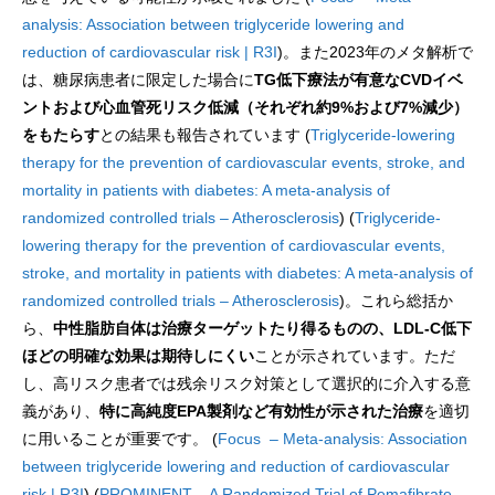
analysis: Association between triglyceride lowering and
reduction of cardiovascular risk | R3I
)。また2023年のメタ解析で
は、糖尿病患者に限定した場合に
TG低下療法が有意なCVDイベ
ントおよび心血管死リスク低減（それぞれ約9%および7%減少）
をもたらす
との結果も報告されています (
Triglyceride-lowering
therapy for the prevention of cardiovascular events, stroke, and
mortality in patients with diabetes: A meta-analysis of
randomized controlled trials – Atherosclerosis
) (
Triglyceride-
lowering therapy for the prevention of cardiovascular events,
stroke, and mortality in patients with diabetes: A meta-analysis of
randomized controlled trials – Atherosclerosis
)。これら総括か
ら、
中性脂肪自体は治療ターゲットたり得るものの、LDL-C低下
ほどの明確な効果は期待しにくい
ことが示されています。ただ
し、高リスク患者では残余リスク対策として選択的に介入する意
義があり、
特に高純度EPA製剤など有効性が示された治療
を適切
に用いることが重要です。 (
Focus – Meta-analysis: Association
between triglyceride lowering and reduction of cardiovascular
risk | R3I
) (
PROMINENT – A Randomized Trial of Pemafibrate