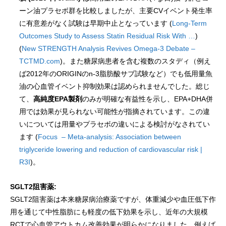
ーン油プラセボ群を比較しましたが、主要CVイベント発生率
に有意差がなく試験は早期中止となっています (
Long-Term
Outcomes Study to Assess Statin Residual Risk With …
)
(
New STRENGTH Analysis Revives Omega-3 Debate –
TCTMD.com
)。また糖尿病患者を含む複数のスタディ（例え
ば2012年のORIGINのn-3脂肪酸サブ試験など）でも低用量魚
油の心血管イベント抑制効果は認められませんでした。総じ
て、
高純度EPA製剤
のみが明確な有益性を示し、EPA+DHA併
用では効果が見られない可能性が指摘されています。この違
いについては用量やプラセボの違いによる検討がなされてい
ます (
Focus – Meta-analysis: Association between
triglyceride lowering and reduction of cardiovascular risk |
R3I
)。
SGLT2阻害薬:
SGLT2阻害薬は本来糖尿病治療薬ですが、体重減少や血圧低下作
用を通じて中性脂肪にも軽度の低下効果を示し、近年の大規模
RCTで心血管アウトカム改善効果が明らかになりました。例えば