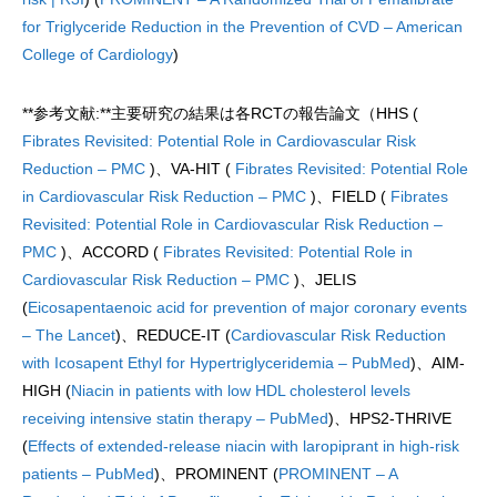
for Triglyceride Reduction in the Prevention of CVD – American
College of Cardiology
)
**参考文献:**主要研究の結果は各RCTの報告論文（HHS (
Fibrates Revisited: Potential Role in Cardiovascular Risk
Reduction – PMC
)、VA-HIT (
Fibrates Revisited: Potential Role
in Cardiovascular Risk Reduction – PMC
)、FIELD (
Fibrates
Revisited: Potential Role in Cardiovascular Risk Reduction –
PMC
)、ACCORD (
Fibrates Revisited: Potential Role in
Cardiovascular Risk Reduction – PMC
)、JELIS
(
Eicosapentaenoic acid for prevention of major coronary events
– The Lancet
)、REDUCE-IT (
Cardiovascular Risk Reduction
with Icosapent Ethyl for Hypertriglyceridemia – PubMed
)、AIM-
HIGH (
Niacin in patients with low HDL cholesterol levels
receiving intensive statin therapy – PubMed
)、HPS2-THRIVE
(
Effects of extended-release niacin with laropiprant in high-risk
patients – PubMed
)、PROMINENT (
PROMINENT – A