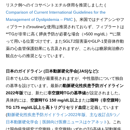
リスク例へのイコサペントエチル併用を推奨しました (
Comparison of Current International Guidelines for the
Management of Dyslipidemia – PMC
)。米国ではナイアシンやフ
ィブラートのroutineな使用は推奨されておらず、フィブラートは
**TGが非常に高く膵炎予防が必要な場合（>500 mg/dL）**に限
って用いる位置づけです。またSGLT2阻害薬やGLP-1受容体作動
薬の心血管保護効果にも言及されますが、これらは糖尿病治療の
観点からの推奨となっています。
日本のガイドライン (日本動脈硬化学会[JAS]など):
日本でもLDL-C管理が最重視されますが、中性脂肪について独自
の基準を設けています。最新の
動脈硬化性疾患予防ガイドライン
2022年版
では、新たに
非空腹時TGの基準値
が設定されました。
具体的には、
空腹時TG 150 mg/dL以上
または
随時（非空腹時）
TG 175 mg/dL以上
を
高トリグリセリド血症
と定義しています
(
動脈硬化性疾患予防ガイドライン2022年版、主な改訂点5つ／
日本動脈硬化学会｜医師向け医療ニュースはケアネット
)。これ
は国内疫学研究で空腹時・非空腹時いずれのTG高値も冠動脈疾