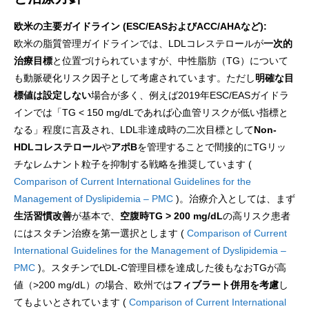
欧米の主要ガイドライン (ESC/EASおよびACC/AHAなど):
欧米の脂質管理ガイドラインでは、LDLコレステロールが
一次的
治療目標
と位置づけられていますが、中性脂肪（TG）について
も動脈硬化リスク因子として考慮されています。ただし
明確な目
標値は設定しない
場合が多く、例えば2019年ESC/EASガイドラ
インでは「TG < 150 mg/dLであれば心血管リスクが低い指標と
なる」程度に言及され、LDL非達成時の二次目標として
Non-
HDLコレステロール
や
アポB
を管理することで間接的にTGリッ
チなレムナント粒子を抑制する戦略を推奨しています (
Comparison of Current International Guidelines for the
Management of Dyslipidemia – PMC
)。治療介入としては、まず
生活習慣改善
が基本で、
空腹時TG > 200 mg/dL
の高リスク患者
にはスタチン治療を第一選択とします (
Comparison of Current
International Guidelines for the Management of Dyslipidemia –
PMC
)。スタチンでLDL-C管理目標を達成した後もなおTGが高
値（>200 mg/dL）の場合、欧州では
フィブラート併用を考慮
し
てもよいとされています (
Comparison of Current International