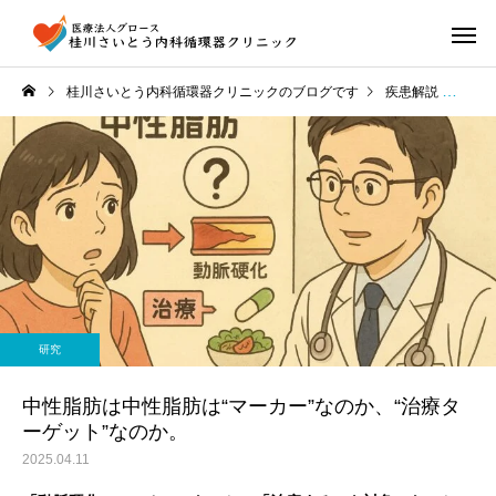
桂川さいとう内科循環器クリニックのブログです
疾患解説
中性
研究
中性脂肪は中性脂肪は“マーカー”なのか、“治療タ
ーゲット”なのか。
2025.04.11