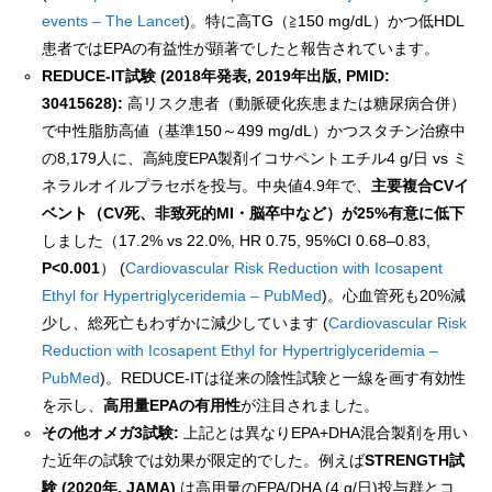
events – The Lancet
)。特に高TG（≧150 mg/dL）かつ低HDL
患者ではEPAの有益性が顕著でしたと報告されています。
REDUCE-IT試験 (2018年発表, 2019年出版, PMID:
30415628):
高リスク患者（動脈硬化疾患または糖尿病合併）
で中性脂肪高値（基準150～499 mg/dL）かつスタチン治療中
の8,179人に、高純度EPA製剤イコサペントエチル4 g/日 vs ミ
ネラルオイルプラセボを投与。中央値4.9年で、
主要複合CVイ
ベント（CV死、非致死的MI・脳卒中など）が25%有意に低下
しました（17.2% vs 22.0%, HR 0.75, 95%CI 0.68–0.83,
P<0.001
） (
Cardiovascular Risk Reduction with Icosapent
Ethyl for Hypertriglyceridemia – PubMed
)。心血管死も20%減
少し、総死亡もわずかに減少しています (
Cardiovascular Risk
Reduction with Icosapent Ethyl for Hypertriglyceridemia –
PubMed
)。REDUCE-ITは従来の陰性試験と一線を画す有効性
を示し、
高用量EPAの有用性
が注目されました。
その他オメガ3試験:
上記とは異なりEPA+DHA混合製剤を用い
た近年の試験では効果が限定的でした。例えば
STRENGTH試
験 (2020年, JAMA)
は高用量のEPA/DHA (4 g/日)投与群とコ