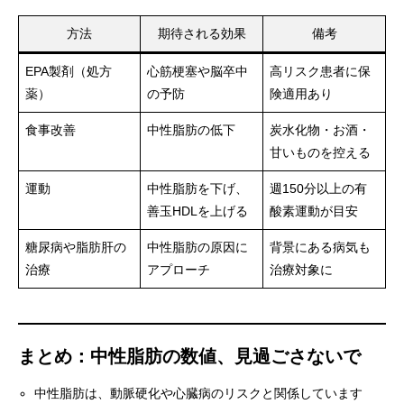
方法
期待される効果
備考
EPA製剤（処方
心筋梗塞や脳卒中
高リスク患者に保
薬）
の予防
険適用あり
食事改善
中性脂肪の低下
炭水化物・お酒・
甘いものを控える
運動
中性脂肪を下げ、
週150分以上の有
善玉HDLを上げる
酸素運動が目安
糖尿病や脂肪肝の
中性脂肪の原因に
背景にある病気も
治療
アプローチ
治療対象に
まとめ：中性脂肪の数値、見過ごさないで
中性脂肪は、動脈硬化や心臓病のリスクと関係しています