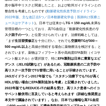
患や脳卒中リスクと関連したこと、および欧州ガイドラインとの
整合性を考慮したものです (
動脈硬化性疾患予防ガイドライン
2022年版、主な改訂点5つ／日本動脈硬化学会｜医師向け医療ニ
ュースはケアネット
)。日本では従来から
TG < 150 mg/dL
未満を
管理目標の一つとしており、高TG血症は「動脈硬化性疾患の
リ
スク因子の一つ
」と位置づけられています。治療戦略としては、
「まず
生活習慣修正
を十分に行い、それでも
空腹時TGが300～
500 mg/dL以上
と高値が持続する場合に薬物療法を検討する」と
されています。薬物はフィブラート系や高純度EPA製剤（イコサ
ペント酸エチル）が選択肢で、特に
EPA製剤は日本に豊富なエビ
デンス（JELIS試験など）があるため、冠動脈疾患の二次予防や
高リスク一次予防でTG管理に用いることが示唆されています。
JASガイドライン2017年版でも「スタチン治療下でもTGが高く
HDLが低い場合にEPA製剤追加を考慮」と記載されていました。
2022年版でもREDUCE-ITの結果を受け、高リスク患者へのイコ
サペント酸併用に言及していると考えられます（詳細な推奨度は
本文中で議論されています）。なお、日本では極端な高TG血症
（≧500 mg/dL）に対して膵炎予防目的でフィブラート（ペマフ