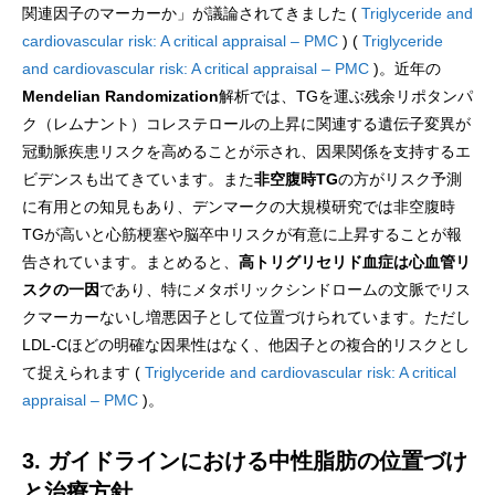
関連因子のマーカーか」が議論されてきました (
Triglyceride and
cardiovascular risk: A critical appraisal – PMC
) (
Triglyceride
and cardiovascular risk: A critical appraisal – PMC
)。近年の
Mendelian Randomization
解析では、TGを運ぶ残余リポタンパ
ク（レムナント）コレステロールの上昇に関連する遺伝子変異が
冠動脈疾患リスクを高めることが示され、因果関係を支持するエ
ビデンスも出てきています。また
非空腹時TG
の方がリスク予測
に有用との知見もあり、デンマークの大規模研究では非空腹時
TGが高いと心筋梗塞や脳卒中リスクが有意に上昇することが報
告されています。まとめると、
高トリグリセリド血症は心血管リ
スクの一因
であり、特にメタボリックシンドロームの文脈でリス
クマーカーないし増悪因子として位置づけられています。ただし
LDL-Cほどの明確な因果性はなく、他因子との複合的リスクとし
て捉えられます (
Triglyceride and cardiovascular risk: A critical
appraisal – PMC
)。
3. ガイドラインにおける中性脂肪の位置づけ
と治療方針