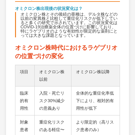
オミクロン株出現後の状況変化は？
オミクロン株とその後続の亜種は、デルタ株などの
以前の変異株と比較して重症化リスクが低下してい
ると多くの研究で示されています。この状況変化は
COVID-19治療薬全体の位置づけに影響しており、
特にラゲブリオのような有効性が限定的な薬剤にと
っては大きな課題となっています。
オミクロン株時代におけるラゲブリオ
の位置づけの変化
項目
オミクロン株
オミクロン株以降
以前
臨床
入院・死亡リ
全体的な重症化率低
的有
スク30%減少
下により、相対的有
用性
の意義あり
用性が低下
対象
重症化リスク
より限定的（高リス
患者
のある軽症〜
ク患者のみ）