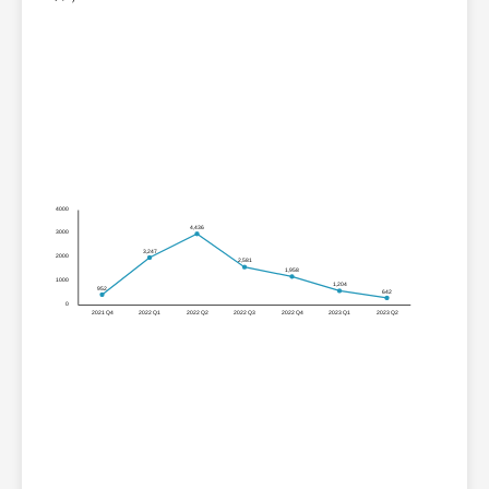
4000
4,436
3000
3,247
2000
2,581
1,958
1000
1,204
952
642
0
2021 Q4
2022 Q1
2022 Q2
2022 Q3
2022 Q4
2023 Q1
2023 Q2