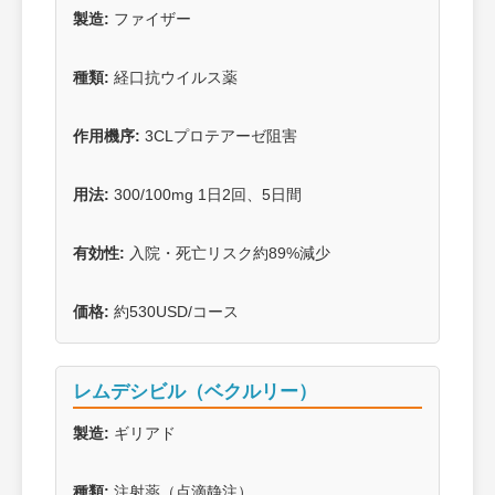
製造:
ファイザー
種類:
経口抗ウイルス薬
作用機序:
3CLプロテアーゼ阻害
用法:
300/100mg 1日2回、5日間
有効性:
入院・死亡リスク約89%減少
価格:
約530USD/コース
レムデシビル（ベクルリー）
製造:
ギリアド
種類:
注射薬（点滴静注）