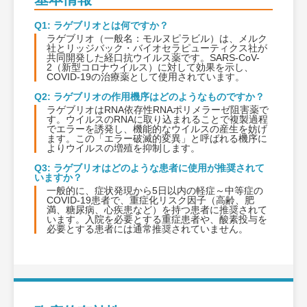
Q1: ラゲブリオとは何ですか？
ラゲブリオ（一般名：モルヌピラビル）は、メルク
社とリッジバック・バイオセラピューティクス社が
共同開発した経口抗ウイルス薬です。SARS-CoV-
2（新型コロナウイルス）に対して効果を示し、
COVID-19の治療薬として使用されています。
Q2: ラゲブリオの作用機序はどのようなものですか？
ラゲブリオはRNA依存性RNAポリメラーゼ阻害薬で
す。ウイルスのRNAに取り込まれることで複製過程
でエラーを誘発し、機能的なウイルスの産生を妨げ
ます。この「エラー破滅的変異」と呼ばれる機序に
よりウイルスの増殖を抑制します。
Q3: ラゲブリオはどのような患者に使用が推奨されて
いますか？
一般的に、症状発現から5日以内の軽症～中等症の
COVID-19患者で、重症化リスク因子（高齢、肥
満、糖尿病、心疾患など）を持つ患者に推奨されて
います。入院を必要とする重症患者や、酸素投与を
必要とする患者には通常推奨されていません。