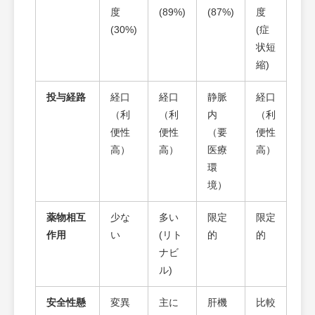
度
(89%)
(87%)
度
(30%)
(症
状短
縮)
投与経路
経口
経口
静脈
経口
（利
（利
内
（利
便性
便性
（要
便性
高）
高）
医療
高）
環
境）
薬物相互
少な
多い
限定
限定
作用
い
(リト
的
的
ナビ
ル)
安全性懸
変異
主に
肝機
比較