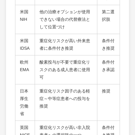
米国
他の治療オプションが使用
第二選
NIH
できない場合の代替療法と
択肢
して位置づけ
米国
重症化リスクが高い外来患
条件付
IDSA
者に条件付き推奨
き推奨
欧州
酸素投与が不要で重症化リ
条件付
EMA
スクのある成人患者に使用
き承認
可
日本
重症化リスク因子のある軽
推奨
厚生
症～中等症患者への投与を
労働
推奨
省
英国
重症化リスクが高い非入院
条件付