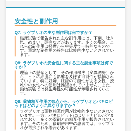
安全性と副作用
Q7: ラゲブリオの主な副作用は何ですか？
臨床試験で報告された主な副作用には、下痢、吐き
気、めまい、頭痛などがあります。多くの場合、こ
れらの副作用は軽度から中等度で一時的なもので
す。重篤な副作用の報告は比較的少ないとされてい
ます。
Q8: ラゲブリオの安全性に関する主な懸念事項は何で
すか？
理論上の懸念として、その作用機序（変異誘発）か
ら、ヒトの細胞にも影響を及ぼす可能性が指摘され
ています。特に妊婦、妊娠の可能性がある女性、授
乳中の女性への使用は推奨されていません。また、
動物実験では発生毒性の可能性が示唆されていま
す。
Q9: 薬物相互作用の観点から、ラゲブリオとパキロビ
ッドはどのように異なりますか？
ラゲブリオは薬物相互作用が比較的少ないとされて
います。一方、パキロビッドにはリトナビルが含ま
れており、多くの薬剤との相互作用が報告されてい
ます。そのため、多剤併用中の患者では、ラゲブリ
オが選択される場合があります。