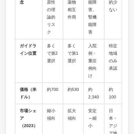
念
原性
薬物
能障
的少
の理
相互
害、
ない
論的
作用
腎機
リス
能障
ク
害
ガイドラ
多く
多く
入院
特定
イン位置
で第2
で第1
例・
地域
選択
選択
重症
のみ
例向
承認
け
価格（米
約700
約530
約
約
ドル）
2,340
100
市場シェ
縮小
拡大
安定
日
ア
傾向
傾向
～縮
本・
（2023）
小
アジ
ア地