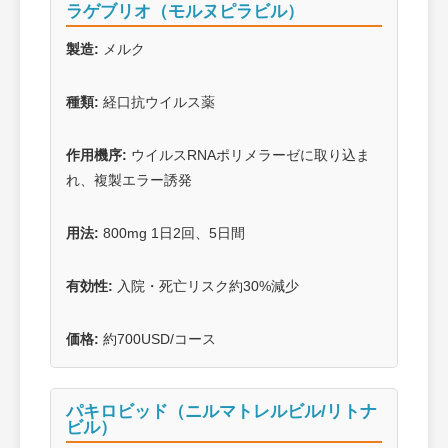
ラゲブリオ（モルヌピラビル）
製造:
メルク
種類:
経口抗ウイルス薬
作用機序:
ウイルスRNAポリメラーゼに取り込ま
れ、複製エラー誘発
用法:
800mg 1日2回、5日間
有効性:
入院・死亡リスク約30%減少
価格:
約700USD/コース
パキロビッド（ニルマトレルビル/リトナ
ビル）