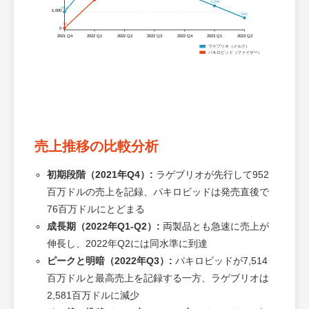
1,204
952
1,000
642
76
0
2021 Q4
2022 Q1
2022 Q2
2022 Q3
2022 Q4
2023 Q1
2023 Q2
ラゲブリオ（メルク）
パキロビッド（ファイザー）
売上推移の比較分析
初期段階（2021年Q4）:
ラゲブリオが先行して952
百万ドルの売上を記録、パキロビッドは発売直後で
76百万ドルにとどまる
成長期（2022年Q1-Q2）:
両製品とも急速に売上が
伸長し、2022年Q2には同水準に到達
ピークと明暗（2022年Q3）:
パキロビッドが7,514
百万ドルと最高売上を記録する一方、ラゲブリオは
2,581百万ドルに減少