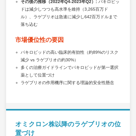
その後の推移（2022年Q4-2023年Q2）:
パキロビッ
ドは減少しつつも高水準を維持（3,265百万ド
ル）、ラゲブリオは急速に減少し642百万ドルまで
落ち込む
市場優位性の要因
パキロビッドの高い臨床的有効性（約89%のリスク
減少 vs ラゲブリオの約30%）
多くの治療ガイドラインでパキロビッドが第一選択
薬として位置づけ
ラゲブリオの作用機序に関する理論的安全性懸念
オミクロン株以降のラゲブリオの位
置づけ