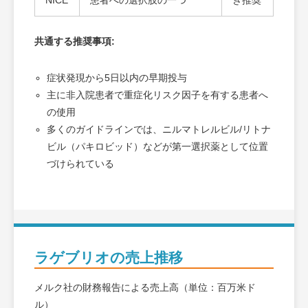
NICE
患者への選択肢の一つ
き推奨
共通する推奨事項:
症状発現から5日以内の早期投与
主に非入院患者で重症化リスク因子を有する患者へ
の使用
多くのガイドラインでは、ニルマトレルビル/リトナ
ビル（パキロビッド）などが第一選択薬として位置
づけられている
ラゲブリオの売上推移
メルク社の財務報告による売上高（単位：百万米ド
ル）