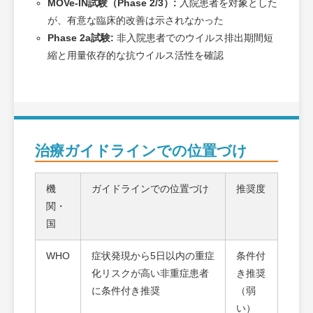
MOVe-IN試験（Phase 2/3）:
入院患者を対象とした
が、有意な臨床的改善は示されなかった
Phase 2a試験:
非入院患者でのウイルス排出期間短
縮と用量依存的な抗ウイルス活性を確認
治療ガイドラインでの位置づけ
機
ガイドラインでの位置づけ
推奨度
関・
国
WHO
症状発現から5日以内の重症
条件付
化リスクが高い非重症患者
き推奨
に条件付き推奨
（弱
い）