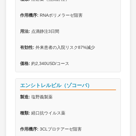
作用機序:
RNAポリメラーゼ阻害
用法:
点滴静注3日間
有効性:
外来患者の入院リスク87%減少
価格:
約2,340USD/コース
エンシトレルビル（ゾコーバ）
製造:
塩野義製薬
種類:
経口抗ウイルス薬
作用機序:
3CLプロテアーゼ阻害