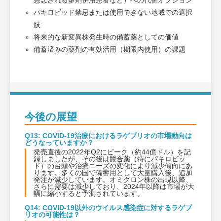
懸念される多剤併用患者など）への代替オプション
パキロビッド禁忌または使用できない地域での選択
肢
将来的な新変異株発生時の備蓄薬としての価値
備蓄済みの薬剤の有効活用（期限内使用）の課題
今後の展望
Q13: COVID-19治療におけるラゲブリオの市場動向は
どうなっていますか？
発売直後の2022年Q2にピーク（約44億ドル）を記
録しましたが、その後は競合薬（特にパキロビッ
ド）の台頭や治療ニーズの変化により減少傾向にあ
ります。多くの国で備蓄用として大量購入後、追加
発注が減少しています。オミクロン株の出現以降、
さらに需要は減少しており、2024年以降は市場が大
幅に縮小すると予測されています。
Q14: COVID-19以外のウイルス感染症に対するラゲブ
リオの可能性は？