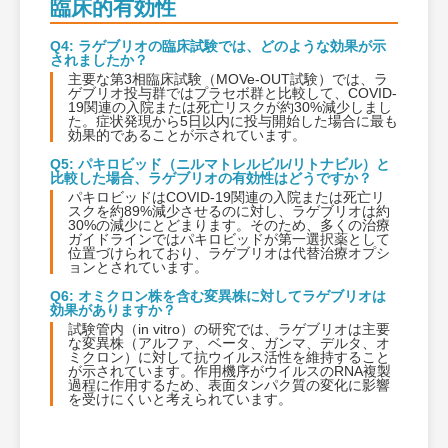
臨床的有効性
Q4: ラゲブリオの臨床試験では、どのような効果が示
されましたか？
主要な第3相臨床試験（MOVe-OUT試験）では、ラ
ゲブリオ投与群ではプラセボ群と比較して、COVID-
19関連の入院または死亡リスクが約30%減少しまし
た。症状発現から5日以内に投与開始した場合に最も
効果的であることが示されています。
Q5: パキロビッド（ニルマトレルビル/リトナビル）と
比較した場合、ラゲブリオの有効性はどうですか？
パキロビッドはCOVID-19関連の入院または死亡リ
スクを約89%減少させるのに対し、ラゲブリオは約
30%の減少にとどまります。そのため、多くの治療
ガイドラインではパキロビッドが第一選択薬として
位置づけられており、ラゲブリオは代替治療オプシ
ョンとされています。
Q6: オミクロン株を含む変異株に対してラゲブリオは
効果がありますか？
試験管内（in vitro）の研究では、ラゲブリオは主要
な変異株（アルファ、ベータ、ガンマ、デルタ、オ
ミクロン）に対して抗ウイルス活性を維持すること
が示されています。作用機序がウイルスのRNA複製
過程に作用するため、表面タンパク質の変化に影響
を受けにくいと考えられています。