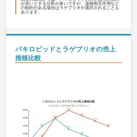
が高いとする分析が多いですが、薬物相互作用など
の制約がある場合はラゲブリオが選択されることも
あります。
パキロビッドとラゲブリオの売上
推移比較
パキロビッドとラゲブリオの売上推移比較
2021年Q4～2023年Q2 (単位: 百万米ドル)
7,514
8,000
5,153
4,436
4,357
6,000
4,067
3,247
3,265
4,000
2,581
1,958
2,000
1,470