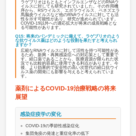
ラゲブリオはもともとインフルエンザなどのRNAウ
イルスに対しても研究されていました。その作用機
序から、RSウイルス、エボラウイルス、ベネズエラ
馬脳炎ウイルスなど他のRNAウイルスに対しても活
性を示す可能性があり、研究が進められています。
COVID-19以外への適応拡大が将来の成長戦略とな
る可能性があります。
Q15: 将来のパンデミックに備えて、ラゲブリオのよう
な抗ウイルス薬はどのような役割を果たすと考えられ
ますか？
広範なRNAウイルスに対して活性を持つ可能性があ
るため、新興・再興感染症への対応策として重要で
す。経口薬であることから、医療資源が限られた状
況でも比較的容易に使用できる利点があります。今
後、より効果的で安全性の高い次世代の経口抗ウイ
ルス薬の開発にも影響を与えると考えられていま
す。
薬剤によるCOVID-19治療戦略の将来
展望
感染症疫学の変化
COVID-19の季節性感染症化
集団免疫の発達と重症化率の低下