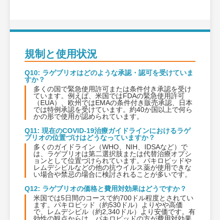
規制と使用状況
Q10: ラゲブリオはどのような承認・認可を受けていま
すか？
多くの国で緊急使用許可または条件付き承認を受け
ています。例えば、米国ではFDAの緊急使用許可
（EUA）、欧州ではEMAの条件付き販売承認、日本
では特例承認を受けています。約40か国以上で何ら
かの形で使用が認められています。
Q11: 現在のCOVID-19治療ガイドラインにおけるラゲ
ブリオの位置づけはどうなっていますか？
多くのガイドライン（WHO、NIH、IDSAなど）で
は、ラゲブリオは第二選択肢または代替治療オプシ
ョンとして位置づけられています。パキロビッドや
レムデシビルなどの他の抗ウイルス薬が使用できな
い場合や禁忌の場合に検討されることが多いです。
Q12: ラゲブリオの価格と費用対効果はどうですか？
米国では5日間のコースで約700ドル程度とされてい
ます。パキロビッド（約530ドル）よりやや高価
で、レムデシビル（約2,340ドル）より安価です。有
効性の観点からは、パキロビッドの方が費用対効果