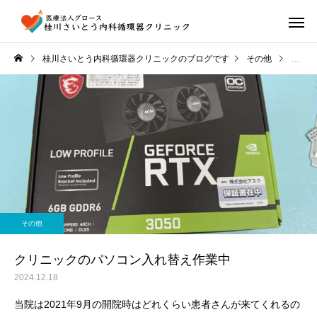
桂川さいとう内科循環器クリニックのブログです
その他
クリニ
その他
クリニックのパソコン入れ替え作業中
2024.12.18
当院は2021年9月の開院時はどれくらい患者さんが来てくれるの