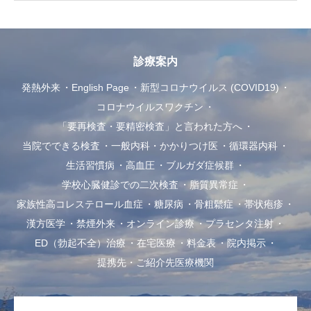
診療案内
発熱外来
English Page
新型コロナウイルス (COVID19)
コロナウイルスワクチン
「要再検査・要精密検査」と言われた方へ
当院でできる検査
一般内科・かかりつけ医
循環器内科
生活習慣病
高血圧
ブルガダ症候群
学校心臓健診での二次検査
脂質異常症
家族性高コレステロール血症
糖尿病
骨粗鬆症
帯状疱疹
漢方医学
禁煙外来
オンライン診療
プラセンタ注射
ED（勃起不全）治療
在宅医療
料金表
院内掲示
提携先・ご紹介先医療機関