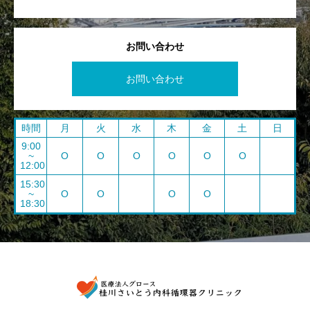
お問い合わせ
お問い合わせ
時間
月
火
水
木
金
土
日
9:00
~
O
O
O
O
O
O
12:00
15:30
~
O
O
O
O
18:30