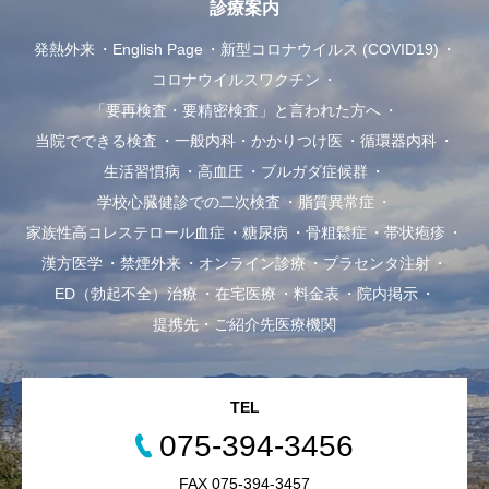
診療案内
発熱外来
English Page
新型コロナウイルス (COVID19)
コロナウイルスワクチン
「要再検査・要精密検査」と言われた方へ
当院でできる検査
一般内科・かかりつけ医
循環器内科
生活習慣病
高血圧
ブルガダ症候群
学校心臓健診での二次検査
脂質異常症
家族性高コレステロール血症
糖尿病
骨粗鬆症
帯状疱疹
漢方医学
禁煙外来
オンライン診療
プラセンタ注射
ED（勃起不全）治療
在宅医療
料金表
院内掲示
提携先・ご紹介先医療機関
TEL
075-394-3456
FAX 075-394-3457