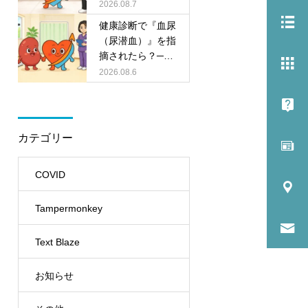
振の日、糖尿病の
2026.08.7
薬はどうする？S
健康診断で『血尿
GLT2阻害薬の休
（尿潜血）』を指
薬ルールをやさし
摘されたら？──
く解説
あわてなくてよい
2026.08.6
パターンと、精密
検査が必要なパタ
ーンを内科・腎臓
内科がやさしく解
カテゴリー
説
COVID
Tampermonkey
Text Blaze
お知らせ