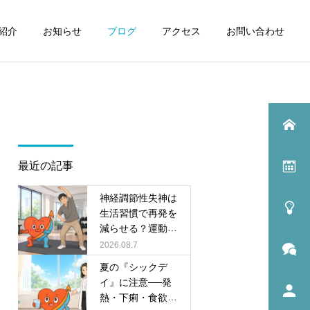
紹介
お知らせ
ブログ
アクセス
お問い合わせ
最近の記事
神経調節性失神は
生活習慣で再発を
減らせる？運動研
究と日常の対策
2026.08.7
夏の『シックデ
イ』に注意──発
熱・下痢・食欲不