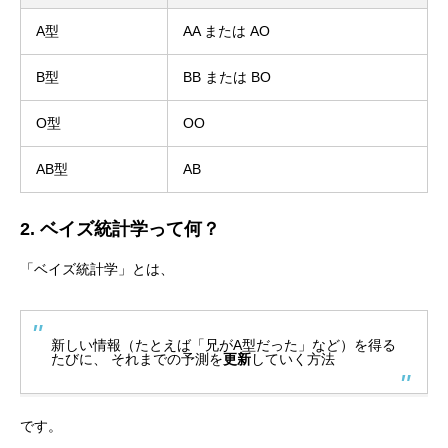
A型
AA または AO
B型
BB または BO
O型
OO
AB型
AB
2. ベイズ統計学って何？
「ベイズ統計学」とは、
新しい情報（たとえば「兄がA型だった」など）を得る
たびに、 それまでの予測を
更新
していく方法
です。