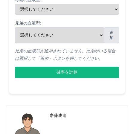
兄弟の血液型:
追
加
兄弟の血液型が追加されていません。兄弟がいる場合
は選択して「追加」ボタンを押してください。
確率を計算
齋藤成達