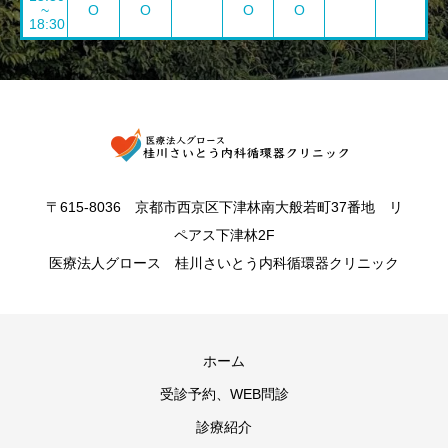
~
O
O
O
O
18:30
〒615-8036 京都市西京区下津林南大般若町37番地 リ
ペアス下津林2F
医療法人グロース 桂川さいとう内科循環器クリニック
ホーム
受診予約、WEB問診
診療紹介