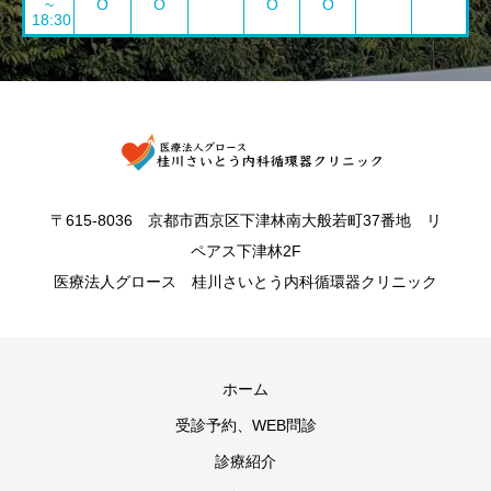
~
O
O
O
O
18:30
〒615-8036 京都市西京区下津林南大般若町37番地 リ
ペアス下津林2F
医療法人グロース 桂川さいとう内科循環器クリニック
ホーム
受診予約、WEB問診
診療紹介