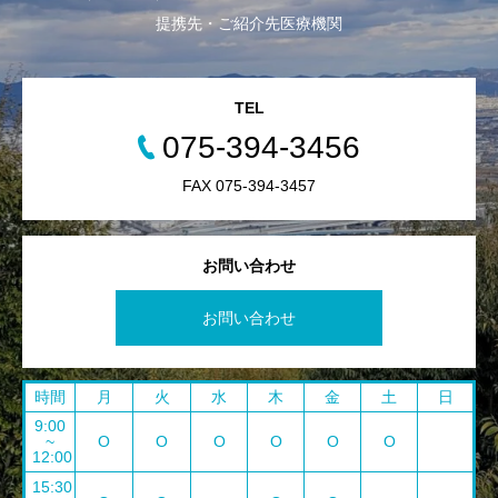
提携先・ご紹介先医療機関
TEL
075-394-3456
FAX 075-394-3457
お問い合わせ
お問い合わせ
時間
月
火
水
木
金
土
日
9:00
~
O
O
O
O
O
O
12:00
15:30