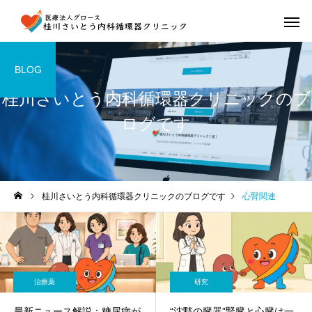
BLOG
桂川さいとう内科循環器クリニックのブ
ログです
桂川さいとう内科循環器クリニックのブログです
心腎関連
治療薬
研究
最新ニュース解説：糖尿病が
“沈黙の臓器”腎臓と心臓は一