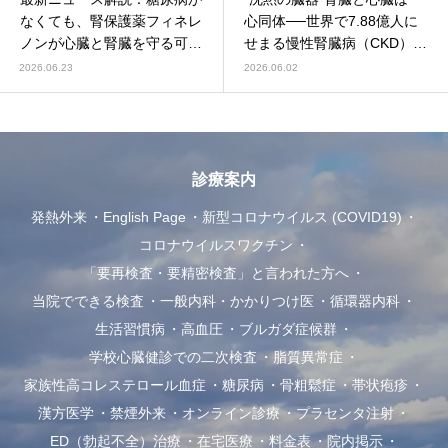
なくても、腎保護薬フィネレ
心同体──世界で7.88億人に
ノンが心臓と腎臓を守る可能
せまる慢性腎臓病（CKD）と
性（NEJM・欧州腎臓学会
心臓病の深い関係（Global
2026.06.23
2026.06.02
2026）
Burden of Disease 2023／
The Lancet 2025）
診療案内
発熱外来
English Page
新型コロナウイルス (COVID19)
コロナウイルスワクチン
「要再検査・要精密検査」と言われた方へ
当院でできる検査
一般内科・かかりつけ医
循環器内科
生活習慣病
高血圧
ブルガダ症候群
学校心臓健診での二次検査
脂質異常症
家族性高コレステロール血症
糖尿病
骨粗鬆症
帯状疱疹
漢方医学
禁煙外来
オンライン診療
プラセンタ注射
ED（勃起不全）治療
在宅医療
料金表
院内掲示