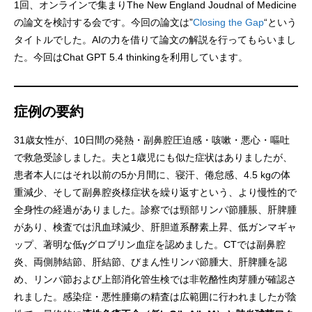
1回、オンラインで集まりThe New England Joudnal of Medicine
の論文を検討する会です。今回の論文は”
Closing the Gap
“という
タイトルでした。AIの力を借りて論文の解説を行ってもらいまし
た。今回はChat GPT 5.4 thinkingを利用しています。
症例の要約
31歳女性が、10日間の発熱・副鼻腔圧迫感・咳嗽・悪心・嘔吐
で救急受診しました。夫と1歳児にも似た症状はありましたが、
患者本人にはそれ以前の5か月間に、寝汗、倦怠感、4.5 kgの体
重減少、そして副鼻腔炎様症状を繰り返すという、より慢性的で
全身性の経過がありました。診察では頸部リンパ節腫脹、肝脾腫
があり、検査では汎血球減少、肝胆道系酵素上昇、低ガンマギャ
ップ、著明な低γグロブリン血症を認めました。CTでは副鼻腔
炎、両側肺結節、肝結節、びまん性リンパ節腫大、肝脾腫を認
め、リンパ節および上部消化管生検では非乾酪性肉芽腫が確認さ
れました。感染症・悪性腫瘍の精査は広範囲に行われましたが陰