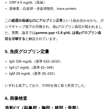
CRP 4.5 mg/dL（高値）
尿検査：白血球・赤血球陰性、trace protein
この
総蛋白低値なのにアルブミン正常
という組み合わせから、ガ
ンマギャップ低下が示唆され、低γグロブリン血症が疑われまし
た。実際、論文では
gamma gap <1.8 g/dL は低γグロブリン血
症を示唆する
と解説されています。
5. 免疫グロブリン定量
IgG 336 mg/dL（基準 610–1616）
IgA 17 mg/dL（基準 61–348）
IgM 28 mg/dL（基準 35–242）
いずれも低下しており、CVIDを強く疑う所見でした。
6. 画像検査
造影CT（副鼻腔・胸部・腹部・骨盤）