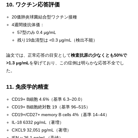
10. ワクチン応答評価
20価肺炎球菌結合型ワクチン接種
4週間後抗体価：
57型のみ 0.4 μg/mL
残り19血清型は <0.3 μg/mL（検出不能）
論文では、正常応答の目安として
検査抗原の少なくとも50%で
>1.3 μg/mL
を挙げており、この症例は明らかな応答不全でし
た。
11. 免疫学的精査
CD19+ B細胞 4.6%（基準 6.3–20.0）
CD19+ B細胞絶対数 19（基準 96–515）
CD19+/CD27+ memory B cells 4%（基準 14–44）
IL-18 6332 pg/mL（著増）
CXCL9 32,051 pg/mL（著増）
IFN-γ 26.1 pg/mL（高値）