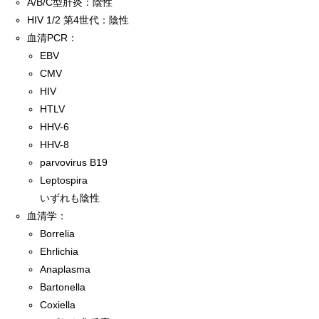
A/B/C型肝炎：陰性
HIV 1/2 第4世代：陰性
血清PCR：
EBV
CMV
HIV
HTLV
HHV-6
HHV-8
parvovirus B19
Leptospira
いずれも陰性
血清学：
Borrelia
Ehrlichia
Anaplasma
Bartonella
Coxiella