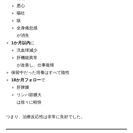
悪心
嘔吐
咳
全身倦怠感
が消失
1か月以内
に
汎血球減少
肝機能異常
が改善し、仕事復帰
保留中だった培養はすべて陰性
18か月フォロー
で
肝脾腫
リンパ節腫大
は徐々に軽快
つまり、治療反応性は非常に良好でした。