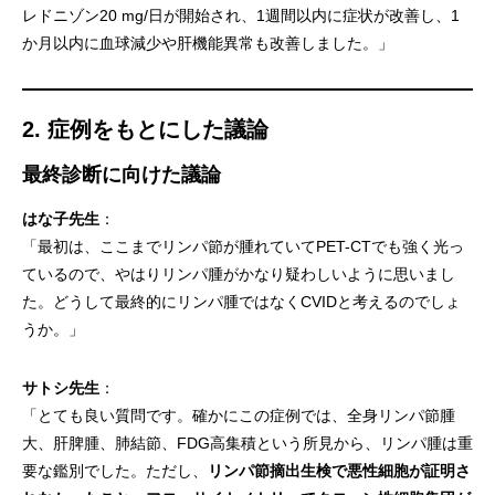
レドニゾン20 mg/日が開始され、1週間以内に症状が改善し、1
か月以内に血球減少や肝機能異常も改善しました。」
2. 症例をもとにした議論
最終診断に向けた議論
はな子先生
：
「最初は、ここまでリンパ節が腫れていてPET-CTでも強く光っ
ているので、やはりリンパ腫がかなり疑わしいように思いまし
た。どうして最終的にリンパ腫ではなくCVIDと考えるのでしょ
うか。」
サトシ先生
：
「とても良い質問です。確かにこの症例では、全身リンパ節腫
大、肝脾腫、肺結節、FDG高集積という所見から、リンパ腫は重
要な鑑別でした。ただし、
リンパ節摘出生検で悪性細胞が証明さ