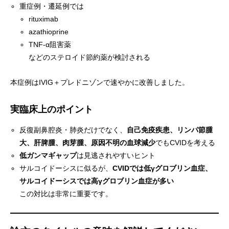
重症例・遷延例では
rituximab
azathioprine
TNF-α阻害薬
などのステロイド節約薬が検討される
本症例はIVIG＋プレドニゾンで速やかに改善しました。
実臨床上のポイント
反復副鼻腔炎・肺炎だけでなく、
自己免疫疾患、リンパ節腫
大、肝脾腫、肉芽腫、原因不明の血球減少
でもCVIDを考える
低ガンマギャップ
は見逃されやすいヒント
サルコイドーシスに似るが、
CVIDでは低γグロブリン血症、
サルコイドーシスでは高γグロブリン血症が多い
この対比は非常に重要です。