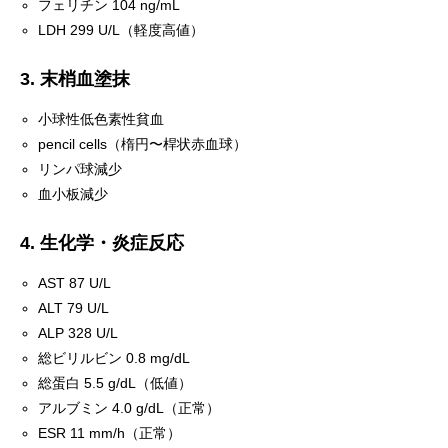
フェリチン 104 ng/mL
LDH 299 U/L（軽度高値）
3. 末梢血塗抹
小球性低色素性貧血
pencil cells（楕円〜桿状赤血球）
リンパ球減少
血小板減少
4. 生化学・炎症反応
AST 87 U/L
ALT 79 U/L
ALP 328 U/L
総ビリルビン 0.8 mg/dL
総蛋白 5.5 g/dL（低値）
アルブミン 4.0 g/dL（正常）
ESR 11 mm/h（正常）