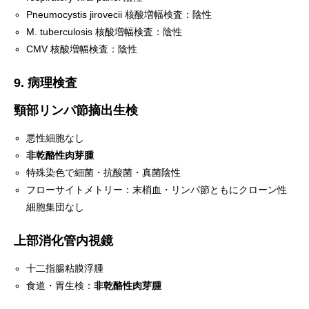
Pneumocystis jirovecii 核酸増幅検査：陰性
M. tuberculosis 核酸増幅検査：陰性
CMV 核酸増幅検査：陰性
9. 病理検査
頸部リンパ節摘出生検
悪性細胞なし
非乾酪性肉芽腫
特殊染色で細菌・抗酸菌・真菌陰性
フローサイトメトリー：末梢血・リンパ節ともにクローン性
細胞集団なし
上部消化管内視鏡
十二指腸粘膜浮腫
食道・胃生検：
非乾酪性肉芽腫