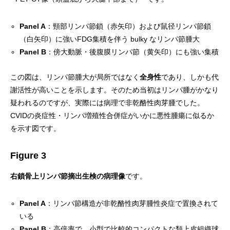
Panel A
：頸部リンパ節鎖（赤矢印）および鼠径リンパ節鎖
（白矢印）に強いFDG集積を伴う bulky なリンパ節腫大
Panel B
：傍大動脈・後腹膜リンパ節（黄矢印）にも強い集積
この図は、リンパ節腫大が局所ではなく
全身性
であり、しかも代
謝活性が高いことを示します。そのため当初はリンパ腫がかなり
疑われるのですが、実際には病理で非乾酪性肉芽腫でした。
CVIDの炎症性・リンパ増殖性合併症がいかに悪性腫瘍に似るか
を示す図です。
Figure 3
右鎖骨上リンパ節摘出生検の病理像
です。
Panel A
：リンパ節構造が非乾酪性肉芽腫性炎症で置換されて
いる
Panel B
：高倍率で、小型で比較的コンパクトな類上皮組織球