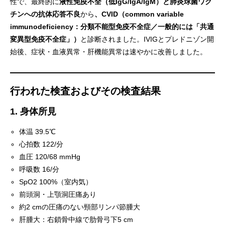
性で、最終的に
液性免疫不全（低IgG/IgA/IgM）と肺炎球菌ワク
チンへの抗体応答不良
から
、CVID（common variable
immunodeficiency：分類不能型免疫不全症／一般的には「共通
変異型免疫不全症」）
と診断されました。IVIGとプレドニゾン開
始後、症状・血液異常・肝機能異常は速やかに改善しました。
行われた検査およびその検査結果
1. 身体所見
体温 39.5℃
心拍数 122/分
血圧 120/68 mmHg
呼吸数 16/分
SpO2 100%（室内気）
前頭洞・上顎洞圧痛あり
約2 cmの圧痛のない頸部リンパ節腫大
肝腫大：右鎖骨中線で肋骨弓下5 cm