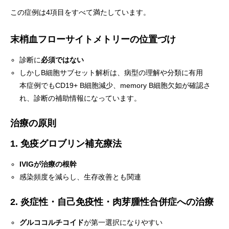
この症例は4項目をすべて満たしています。
末梢血フローサイトメトリーの位置づけ
診断に
必須ではない
しかしB細胞サブセット解析は、病型の理解や分類に有用
本症例でもCD19+ B細胞減少、memory B細胞欠如が確認さ
れ、診断の補助情報になっています。
治療の原則
1. 免疫グロブリン補充療法
IVIGが治療の根幹
感染頻度を減らし、生存改善とも関連
2. 炎症性・自己免疫性・肉芽腫性合併症への治療
グルココルチコイド
が第一選択になりやすい