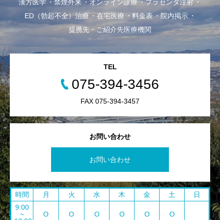
漢方医学
禁煙外来
オンライン診療
プラセンタ注射
ED（勃起不全）治療
在宅医療
料金表
院内掲示
提携先・ご紹介先医療機関
TEL
075-394-3456
FAX 075-394-3457
お問い合わせ
お問い合わせ
時間
月
火
水
木
金
土
日
9:00
~
O
O
O
O
O
O