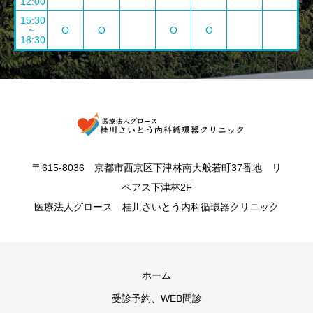
12:00
15:30
~
O
O
O
O
18:30
〒615-8036 京都市西京区下津林南大般若町37番地 リ
ペアス下津林2F
医療法人グロース 桂川さいとう内科循環器クリニック
ホーム
受診予約、WEB問診