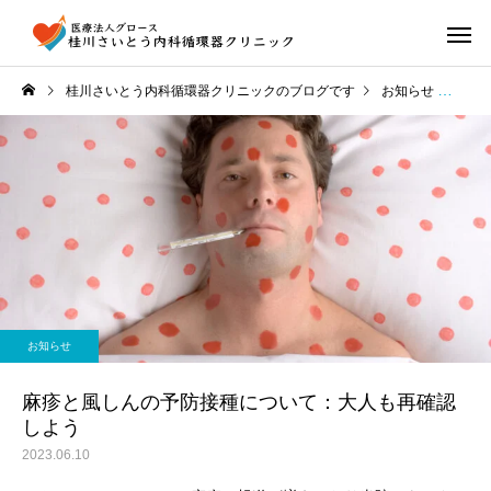
桂川さいとう内科循環器クリニックのブログです
お知らせ
麻疹
お知らせ
麻疹と風しんの予防接種について：大人も再確認
しよう
2023.06.10