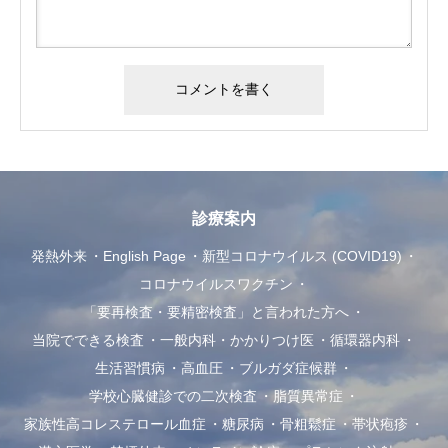
診療案内
発熱外来
English Page
新型コロナウイルス (COVID19)
コロナウイルスワクチン
「要再検査・要精密検査」と言われた方へ
当院でできる検査
一般内科・かかりつけ医
循環器内科
生活習慣病
高血圧
ブルガダ症候群
学校心臓健診での二次検査
脂質異常症
家族性高コレステロール血症
糖尿病
骨粗鬆症
帯状疱疹