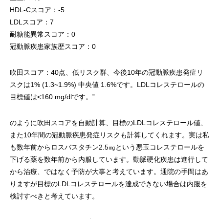
HDL-Cスコア：-5
LDLスコア：7
耐糖能異常スコア：0
冠動脈疾患家族歴スコア：0
吹田スコア：40点、低リスク群、今後10年の冠動脈疾患発症リ
スクは1% (1.3~1.9%) 中央値 1.6%です。LDLコレステロールの
目標値は<160 mg/dlです。”
のように吹田スコアを自動計算、目標のLDLコレステロール値、
また10年間の冠動脈疾患発症リスクも計算してくれます。実は私
も数年前からロスバスタチン2.5㎎という悪玉コレステロールを
下げる薬を数年前から内服しています。動脈硬化疾患は進行して
から治療、ではなく予防が大事と考えています。通院の手間はあ
りますが目標のLDLコレステロールを達成できない場合は内服を
検討すべきと考えています。