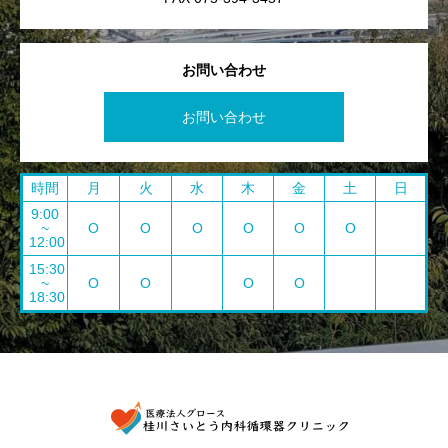
お問い合わせ
お問い合わせ
時間
月
火
水
木
金
土
日
9:00
~
O
O
O
O
O
O
12:00
15:30
~
O
O
O
O
18:30