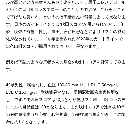
ルが高いという患者さんも良く来られます。悪玉コレステロール
というのはLDLコレステロールのことなのですが、これをどこま
で下げたら良いか、というのは患者さんの背景によって異なりま
す。日本のガイドラインでは”吹田スコア”が用いられており、年
齢、喫煙の有無、性別、血圧、合併疾患などによりリスクの層別
化がなされています（今年更新された2022年のガイドラインで
は久山町スコアが採用されており少し異なります）。
例えば下記のような患者さんの場合の吹田スコアを計算してみま
す。
49歳男性、喫煙なし、血圧 130/80 mmHg、HDL-C 50mg/dl、
LDL-C 150mg/dl、耐糖能異常なし、早期冠動脈疾患家族歴な
し、ですので吹田スコアは40点となり低リスク群、LDLコレステ
ロールの目標値は160となります。また吹田スコアでは今後10年
の冠動脈疾患（狭心症、心筋梗塞）の発症率も推定でき、この場
合は約1％となります。