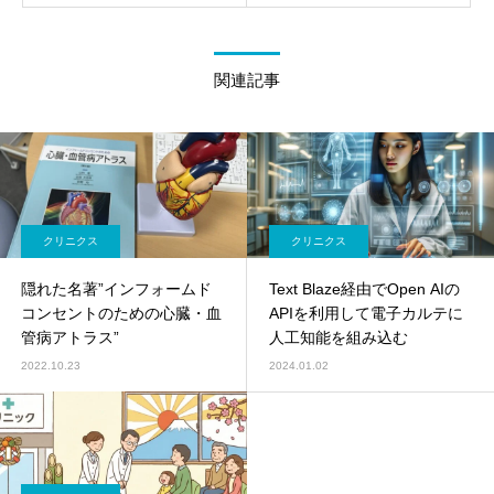
関連記事
クリニクス
クリニクス
隠れた名著”インフォームド
Text Blaze経由でOpen AIの
コンセントのための心臓・血
APIを利用して電子カルテに
管病アトラス”
人工知能を組み込む
2022.10.23
2024.01.02