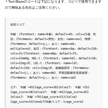
＊Text Blazeのコードは下記になります、コピペで使用できます
ので興味ある先生はご活用ください。
吹田スコア

年齢：{formtext: name=年齢; default=45; cols=2}歳、性
別：{formmenu: default=男性; 女性; name=sex}、喫煙：
{formmenu: default=なし; あり; name=smk; 
multiple=no}、血圧：{formtext: name=sbp; default=130; 
cols=3}/{formtext: name=dbp; default=75; 
cols=3}mmHg、HDL-C：{formtext: name=hdl; default=50; 
cols=3}mg/dl、LDL-C：{formtext: name=ldl; 
default=150; cols=3}mg/dl、耐糖能異常：{formmenu: 
default=なし; あり; name=dm}、早期冠動脈疾患家族歴：
{formmenu: default=なし; あり; name=cad}

{if: `年齢`<45}{age_score=30}{elseif: `年齢`<55}
{age_score=38}{elseif: `年齢`<65}{age_score=45}
{elseif: `年齢`<70}{age_score=51}{{else}
{age_score=53}{endif}年齢スコア：{=age_score}
