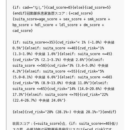
{if: cad=="なし"}{cad_score=0}{else}{cad_score=5}
{endif}冠動脈疾患家族歴スコア：{=cad_score}
{suita_score=age_score + sex_score + smk_score + 
bp_score + hdl_score + ldl_score + dm_score + 
cad_score}

{if: suita_score<=35}{cvd_risk="< 1% (~1.0%) 中央値 
0.5%"}{elseif: suita_score <=40}{cvd_risk="1% 
(1.3~1.9%) 中央値 1.6%"}{elseif: suita_score <=45}
{cvd_risk="2% (2.1~3.1%) 中央値 2.6%"}{elseif: 
suita_score <=50}{cvd_risk="3% (3.4~5.0%) 中央値 
4.2%"}{elseif: suita_score <=55}{cvd_risk="5% 
(5.0~8.1%) 中央値 6.6%"}{elseif: suita_score <=60}
{cvd_risk="9% (8.9~13.0%) 中央値 11.0%"}{elseif: 
suita_score <=65}{cvd_risk="14% (14.0~20.6%) 中央値 
17.3%"}{elseif: suita_score <=70}{cvd_risk="22% 
(22.4~26.7%) 中央値 24.6%"}

{else}{cvd_risk="28% (28.1%~) 中央値 28.1%~"}{endif}

吹田スコア：{=suita_score}点、{if: suita_score<=40}低リ
スク群、今後10年の冠動脈疾患発症リスクは{=cvd_risk}です。