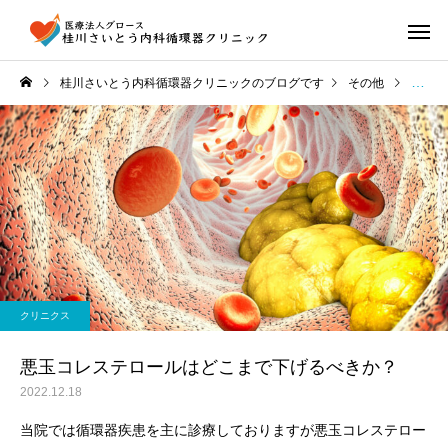
桂川さいとう内科循環器クリニックのブログです
その他
悪玉コ
クリニクス
悪玉コレステロールはどこまで下げるべきか？
2022.12.18
当院では循環器疾患を主に診療しておりますが悪玉コレステロー