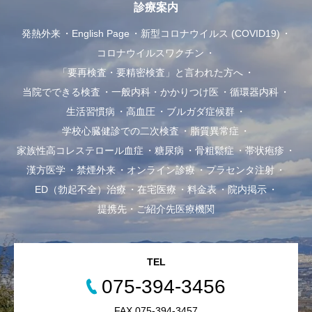
診療案内
発熱外来
English Page
新型コロナウイルス (COVID19)
コロナウイルスワクチン
「要再検査・要精密検査」と言われた方へ
当院でできる検査
一般内科・かかりつけ医
循環器内科
生活習慣病
高血圧
ブルガダ症候群
学校心臓健診での二次検査
脂質異常症
家族性高コレステロール血症
糖尿病
骨粗鬆症
帯状疱疹
漢方医学
禁煙外来
オンライン診療
プラセンタ注射
ED（勃起不全）治療
在宅医療
料金表
院内掲示
提携先・ご紹介先医療機関
TEL
075-394-3456
FAX 075-394-3457