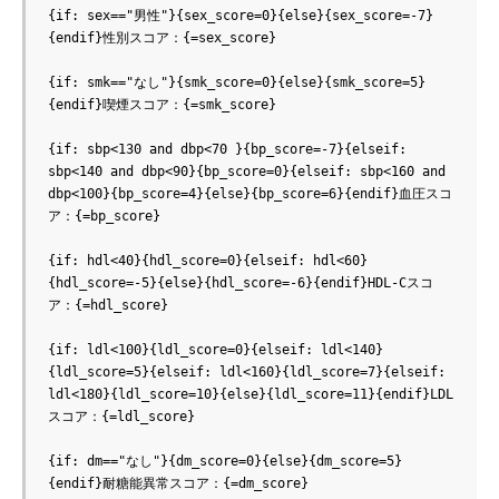
{if: sex=="男性"}{sex_score=0}{else}{sex_score=-7}
{endif}性別スコア：{=sex_score}

{if: smk=="なし"}{smk_score=0}{else}{smk_score=5}
{endif}喫煙スコア：{=smk_score}

{if: sbp<130 and dbp<70 }{bp_score=-7}{elseif: 
sbp<140 and dbp<90}{bp_score=0}{elseif: sbp<160 and 
dbp<100}{bp_score=4}{else}{bp_score=6}{endif}血圧スコ
ア：{=bp_score}

{if: hdl<40}{hdl_score=0}{elseif: hdl<60}
{hdl_score=-5}{else}{hdl_score=-6}{endif}HDL-Cスコ
ア：{=hdl_score}

{if: ldl<100}{ldl_score=0}{elseif: ldl<140}
{ldl_score=5}{elseif: ldl<160}{ldl_score=7}{elseif: 
ldl<180}{ldl_score=10}{else}{ldl_score=11}{endif}LDL
スコア：{=ldl_score}

{if: dm=="なし"}{dm_score=0}{else}{dm_score=5}
{endif}耐糖能異常スコア：{=dm_score}
