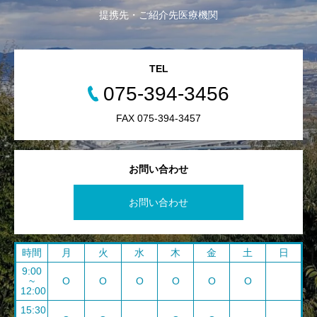
提携先・ご紹介先医療機関
TEL
075-394-3456
FAX 075-394-3457
お問い合わせ
お問い合わせ
時間
月
火
水
木
金
土
日
9:00
~
O
O
O
O
O
O
12:00
15:30