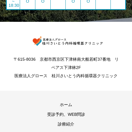
~
O
O
O
O
18:30
〒615-8036 京都市西京区下津林南大般若町37番地 リ
ペアス下津林2F
医療法人グロース 桂川さいとう内科循環器クリニック
ホーム
受診予約、WEB問診
診療紹介