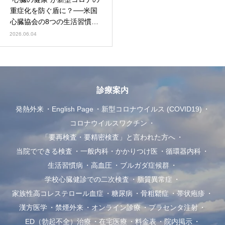
重症化を防ぐ盾に？──米国
心臓協会の8つの生活習慣
「Life’s Essential 8」最新研
2026.06.04
究（JAHA 2026）
診療案内
発熱外来
English Page
新型コロナウイルス (COVID19)
コロナウイルスワクチン
「要再検査・要精密検査」と言われた方へ
当院でできる検査
一般内科・かかりつけ医
循環器内科
生活習慣病
高血圧
ブルガダ症候群
学校心臓健診での二次検査
脂質異常症
家族性高コレステロール血症
糖尿病
骨粗鬆症
帯状疱疹
漢方医学
禁煙外来
オンライン診療
プラセンタ注射
ED（勃起不全）治療
在宅医療
料金表
院内掲示