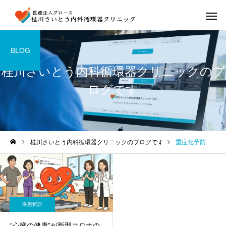
BLOG
桂川さいとう内科循環器クリニックのブ
ログです
桂川さいとう内科循環器クリニックのブログです
重症化予防
疾患解説
“心臓の健康”が新型コロナの