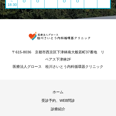
~
O
O
O
O
18:30
〒615-8036 京都市西京区下津林南大般若町37番地 リ
ペアス下津林2F
医療法人グロース 桂川さいとう内科循環器クリニック
ホーム
受診予約、WEB問診
診療紹介