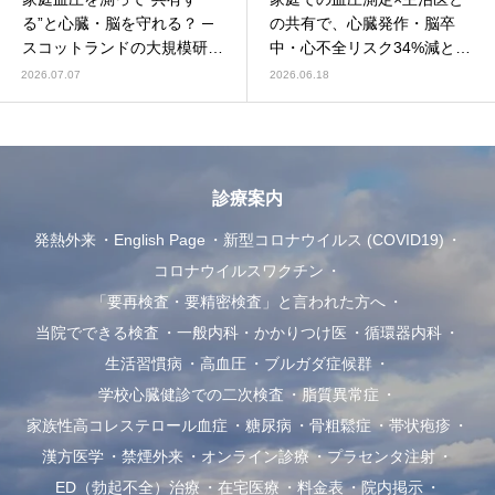
る”と心臓・脳を守れる？ ─
の共有で、心臓発作・脳卒
スコットランドの大規模研究
中・心不全リスク34%減と関
より
連──スコットランド45万人
2026.07.07
2026.06.18
の研究（2026）
診療案内
発熱外来
English Page
新型コロナウイルス (COVID19)
コロナウイルスワクチン
「要再検査・要精密検査」と言われた方へ
当院でできる検査
一般内科・かかりつけ医
循環器内科
生活習慣病
高血圧
ブルガダ症候群
学校心臓健診での二次検査
脂質異常症
家族性高コレステロール血症
糖尿病
骨粗鬆症
帯状疱疹
漢方医学
禁煙外来
オンライン診療
プラセンタ注射
ED（勃起不全）治療
在宅医療
料金表
院内掲示