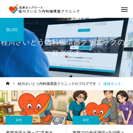
BLOG
桂川さいとう内科循環器クリニックのブ
ログです
桂川さいとう内科循環器クリニックのブログです
遠隔モニタリング
研究
研究
家庭血圧を測って“共有す
家庭での血圧測定×主治医と