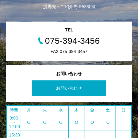
提携先・ご紹介先医療機関
TEL
075-394-3456
FAX 075-394-3457
お問い合わせ
お問い合わせ
時間
月
火
水
木
金
土
日
9:00
~
O
O
O
O
O
O
12:00
15:30