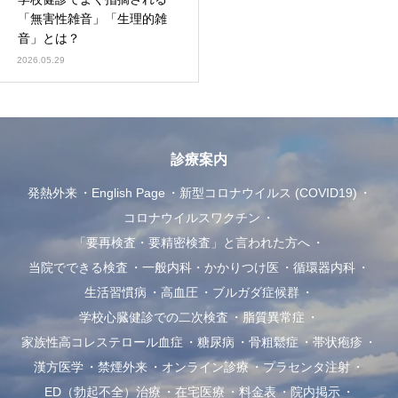
「無害性雑音」「生理的雑
音」とは？
2026.05.29
診療案内
発熱外来
English Page
新型コロナウイルス (COVID19)
コロナウイルスワクチン
「要再検査・要精密検査」と言われた方へ
当院でできる検査
一般内科・かかりつけ医
循環器内科
生活習慣病
高血圧
ブルガダ症候群
学校心臓健診での二次検査
脂質異常症
家族性高コレステロール血症
糖尿病
骨粗鬆症
帯状疱疹
漢方医学
禁煙外来
オンライン診療
プラセンタ注射
ED（勃起不全）治療
在宅医療
料金表
院内掲示