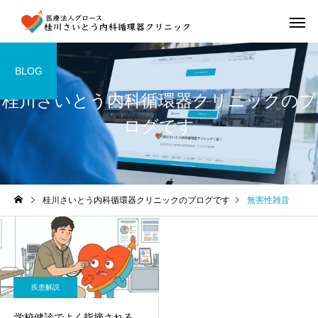
BLOG
桂川さいとう内科循環器クリニックのブ
ログです
桂川さいとう内科循環器クリニックのブログです
無害性雑音
疾患解説
学校健診でよく指摘される