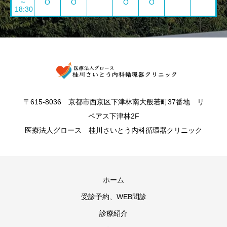
~
O
O
O
O
18:30
〒615-8036 京都市西京区下津林南大般若町37番地 リ
ペアス下津林2F
医療法人グロース 桂川さいとう内科循環器クリニック
ホーム
受診予約、WEB問診
診療紹介