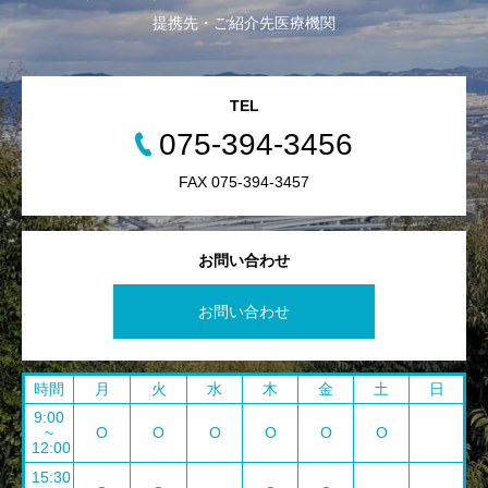
提携先・ご紹介先医療機関
TEL
075-394-3456
FAX 075-394-3457
お問い合わせ
お問い合わせ
時間
月
火
水
木
金
土
日
9:00
~
O
O
O
O
O
O
12:00
15:30