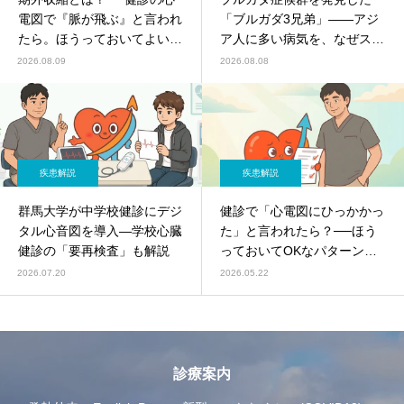
電図で『脈が飛ぶ』と言われ
「ブルガダ3兄弟」――アジ
たら。ほうっておいてよい？
ア人に多い病気を、なぜスペ
危ないパターンは？循環器内
イン人医師が見つけたのか？
2026.08.09
2026.08.08
科がやさしく解説
疾患解説
疾患解説
群馬大学が中学校健診にデジ
健診で「心電図にひっかかっ
タル心音図を導入―学校心臓
た」と言われたら？──ほう
健診の「要再検査」も解説
っておいてOKなパターン／
すぐ受診すべきパターンを循
2026.07.20
2026.05.22
環器内科がやさしく解説
診療案内