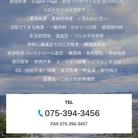
発熱外来
English Page
新型コロナウイルス (COVID19)
コロナウイルスワクチン
「要再検査・要精密検査」と言われた方へ
当院でできる検査
一般内科・かかりつけ医
循環器内科
生活習慣病
高血圧
ブルガダ症候群
学校心臓健診での二次検査
脂質異常症
家族性高コレステロール血症
糖尿病
骨粗鬆症
帯状疱疹
漢方医学
禁煙外来
オンライン診療
プラセンタ注射
ED（勃起不全）治療
在宅医療
料金表
院内掲示
提携先・ご紹介先医療機関
TEL
075-394-3456
FAX 075-394-3457