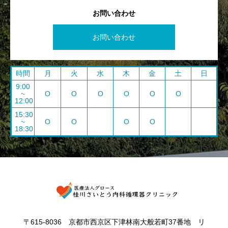
お問い合わせ
お問い合わせ
時間
月
火
水
木
金
土
日
9:00
~
O
O
O
O
O
O
12:00
15:30
~
O
O
O
O
18:30
〒615-8036 京都市西京区下津林南大般若町37番地 リ