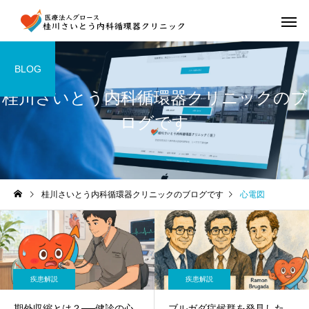
BLOG
桂川さいとう内科循環器クリニックのブ
ログです
桂川さいとう内科循環器クリニックのブログです
心電図
疾患解説
疾患解説
期外収縮とは？──健診の心
ブルガダ症候群を発見した