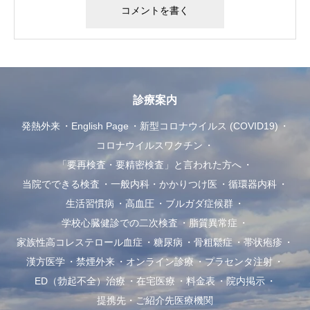
診療案内
発熱外来
English Page
新型コロナウイルス (COVID19)
コロナウイルスワクチン
「要再検査・要精密検査」と言われた方へ
当院でできる検査
一般内科・かかりつけ医
循環器内科
生活習慣病
高血圧
ブルガダ症候群
学校心臓健診での二次検査
脂質異常症
家族性高コレステロール血症
糖尿病
骨粗鬆症
帯状疱疹
漢方医学
禁煙外来
オンライン診療
プラセンタ注射
ED（勃起不全）治療
在宅医療
料金表
院内掲示
提携先・ご紹介先医療機関