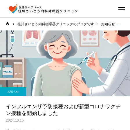
桂川さいとう内科循環器クリニックのブログです
お知らせ
イン
お知らせ
インフルエンザ予防接種および新型コロナワクチ
ン接種を開始しました
2024.10.15