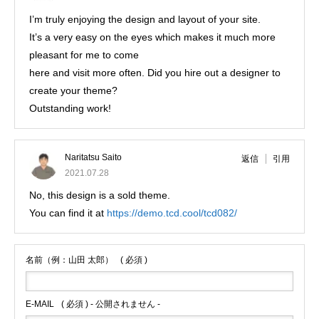
I’m truly enjoying the design and layout of your site.
It’s a very easy on the eyes which makes it much more
pleasant for me to come
here and visit more often. Did you hire out a designer to
create your theme?
Outstanding work!
Naritatsu Saito
返信
引用
2021.07.28
No, this design is a sold theme.
You can find it at
https://demo.tcd.cool/tcd082/
名前（例：山田 太郎）
( 必須 )
E-MAIL
( 必須 ) - 公開されません -