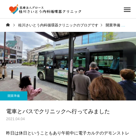
桂川さいとう内科循環器クリニックのブログです
開業準備
電車
開業準備
電車とバスでクリニックへ行ってみました
2021.04.04
昨日は休日ということもあり午前中に電子カルテのデモンストレ