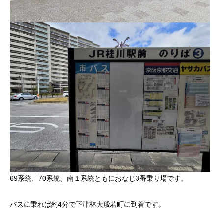
69系統、70系統、南１系統ともにおなじ3番乗り場です。
バスに乗れば約4分で下津林大般若町に到着です。