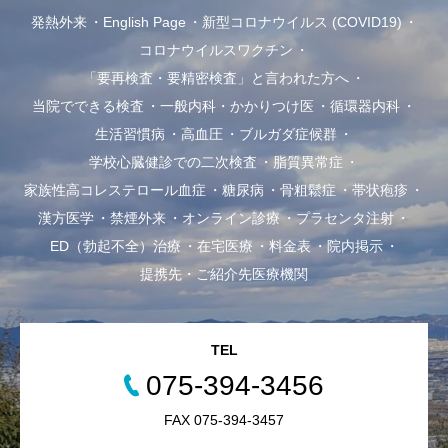
発熱外来
English Page
新型コロナウイルス (COVID19)
コロナウイルスワクチン
「要再検査・要精密検査」と言われた方へ
当院でできる検査
一般内科・かかりつけ医
循環器内科
生活習慣病
高血圧
ブルガダ症候群
学校心臓健診での二次検査
脂質異常症
家族性高コレステロール血症
糖尿病
骨粗鬆症
帯状疱疹
漢方医学
禁煙外来
オンライン診療
プラセンタ注射
ED（勃起不全）治療
在宅医療
料金表
院内掲示
提携先・ご紹介先医療機関
TEL
075-394-3456
FAX 075-394-3457