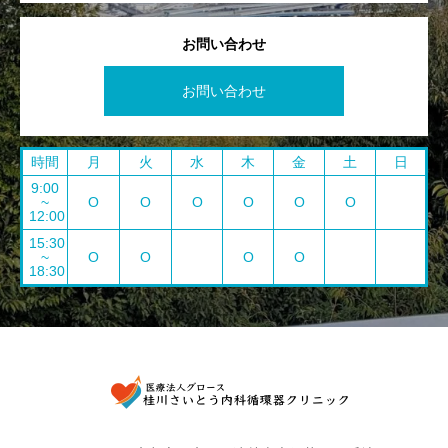
お問い合わせ
お問い合わせ
時間
月
火
水
木
金
土
日
9:00
~
O
O
O
O
O
O
12:00
15:30
~
O
O
O
O
18:30