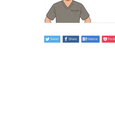
Tweet
Share
Hatena
Pock