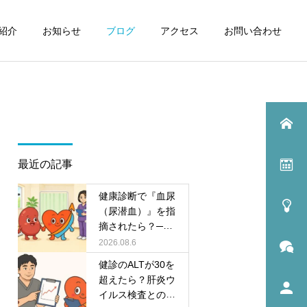
紹介
お知らせ
ブログ
アクセス
お問い合わせ
最近の記事
健康診断で『血尿
（尿潜血）』を指
摘されたら？──
あわてなくてよい
2026.08.6
パターンと、精密
健診のALTが30を
検査が必要なパタ
超えたら？肝炎ウ
ーンを内科・腎臓
イルス検査との違
内科がやさしく解