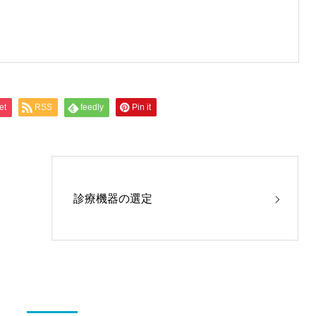
et
RSS
feedly
Pin it
診療機器の選定