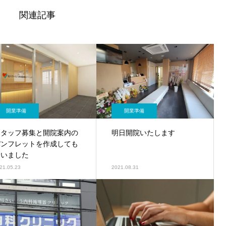
関連記事
開業準備
開業準備
スタッフ募集と開院案内の
明日開院いたします
パンフレットを作成しても
らいました
21.05.23
2021.08.31