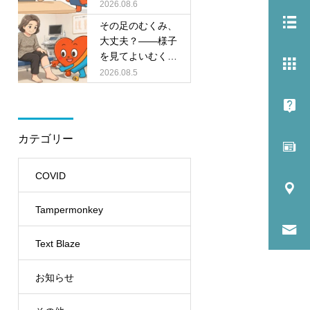
いを解説
2026.08.6
説
その足のむくみ、
大丈夫？――様子
を見てよいむく
み・危ないむくみ
2026.08.5
の見分け方
カテゴリー
COVID
Tampermonkey
Text Blaze
お知らせ