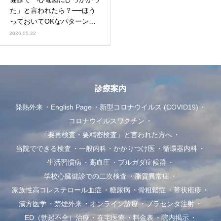
た」と言われたら？──ほう
っておいてOKなパターン／
すぐ受診すべきパターンを循
2026.05.22
環器内科がやさしく解説
診療案内
発熱外来
English Page
新型コロナウイルス (COVID19)
コロナウイルスワクチン
「要再検査・要精密検査」と言われた方へ
当院でできる検査
一般内科・かかりつけ医
循環器内科
生活習慣病
高血圧
ブルガダ症候群
学校心臓健診での二次検査
脂質異常症
家族性高コレステロール血症
糖尿病
骨粗鬆症
帯状疱疹
漢方医学
禁煙外来
オンライン診療
プラセンタ注射
ED（勃起不全）治療
在宅医療
料金表
院内掲示