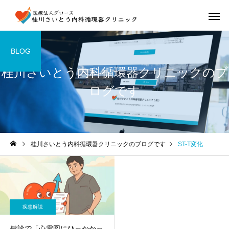
BLOG
桂川さいとう内科循環器クリニックのブ
ログです
桂川さいとう内科循環器クリニックのブログです
ST-T変化
疾患解説
健診で「心電図にひっかかっ