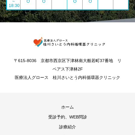
~
O
O
O
O
18:30
〒615-8036 京都市西京区下津林南大般若町37番地 リ
ペアス下津林2F
医療法人グロース 桂川さいとう内科循環器クリニック
ホーム
受診予約、WEB問診
診療紹介