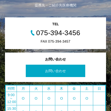
提携先・ご紹介先医療機関
TEL
075-394-3456
FAX 075-394-3457
お問い合わせ
お問い合わせ
時間
月
火
水
木
金
土
日
9:00
~
O
O
O
O
O
O
12:00
15:30