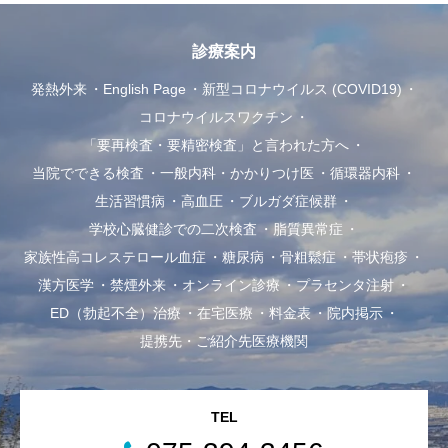
診療案内
発熱外来
English Page
新型コロナウイルス (COVID19)
コロナウイルスワクチン
「要再検査・要精密検査」と言われた方へ
当院でできる検査
一般内科・かかりつけ医
循環器内科
生活習慣病
高血圧
ブルガダ症候群
学校心臓健診での二次検査
脂質異常症
家族性高コレステロール血症
糖尿病
骨粗鬆症
帯状疱疹
漢方医学
禁煙外来
オンライン診療
プラセンタ注射
ED（勃起不全）治療
在宅医療
料金表
院内掲示
提携先・ご紹介先医療機関
TEL