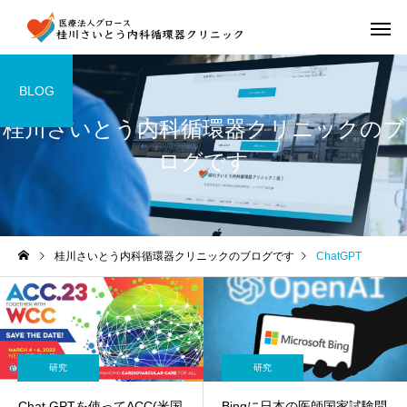
BLOG
桂川さいとう内科循環器クリニックのブ
ログです
桂川さいとう内科循環器クリニックのブログです
ChatGPT
研究
研究
Chat GPTを使ってACC(米国
Bingに日本の医師国家試験問