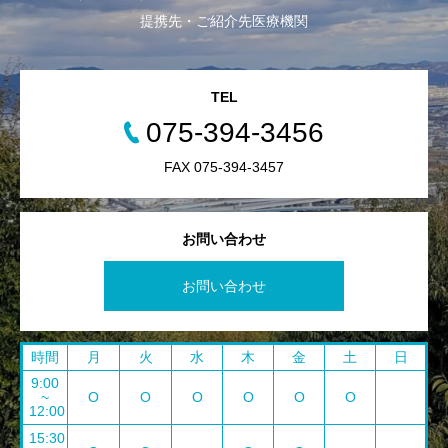
提携先・ご紹介先医療機関
TEL
075-394-3456
FAX 075-394-3457
お問い合わせ
お問い合わせ
時間
月
火
水
木
金
土
日
9:00
~
O
O
O
O
O
O
12:00
15:30