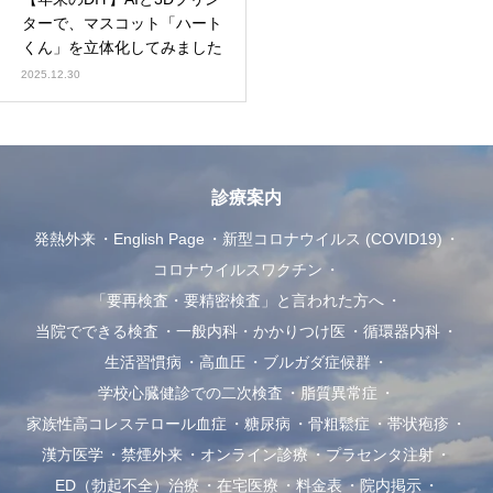
ターで、マスコット「ハート
くん」を立体化してみました
2025.12.30
診療案内
発熱外来
English Page
新型コロナウイルス (COVID19)
コロナウイルスワクチン
「要再検査・要精密検査」と言われた方へ
当院でできる検査
一般内科・かかりつけ医
循環器内科
生活習慣病
高血圧
ブルガダ症候群
学校心臓健診での二次検査
脂質異常症
家族性高コレステロール血症
糖尿病
骨粗鬆症
帯状疱疹
漢方医学
禁煙外来
オンライン診療
プラセンタ注射
ED（勃起不全）治療
在宅医療
料金表
院内掲示