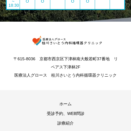
~
O
O
O
O
18:30
〒615-8036 京都市西京区下津林南大般若町37番地 リ
ペアス下津林2F
医療法人グロース 桂川さいとう内科循環器クリニック
ホーム
受診予約、WEB問診
診療紹介