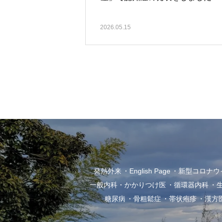
2026.05.15
発熱外来
English Page
新型コロナウイル
一般内科・かかりつけ医
循環器内科
糖尿病
骨粗鬆症
帯状疱疹
漢方