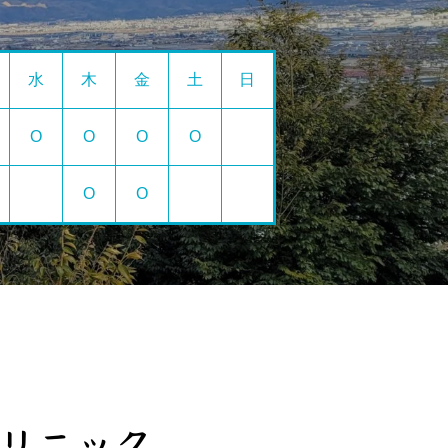
水
木
金
土
日
O
O
O
O
O
O