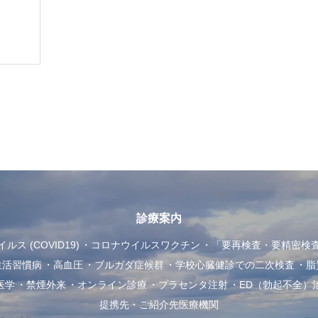
診療案内
ス (COVID19)
コロナウイルスワクチン
「要再検査・要精密検
生活習慣病
高血圧
ブルガダ症候群
学校心臓健診での二次検査
脂
医学
禁煙外来
オンライン診療
プラセンタ注射
ED（勃起不全）
提携先・ご紹介先医療機関