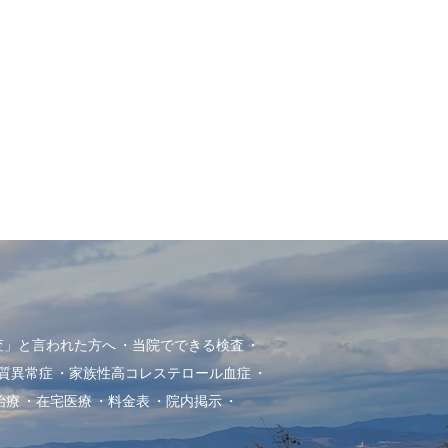
査」と言われた方へ
当院でできる検査
質異常症
家族性高コレステロール血症
治療
在宅医療
料金表
院内掲示