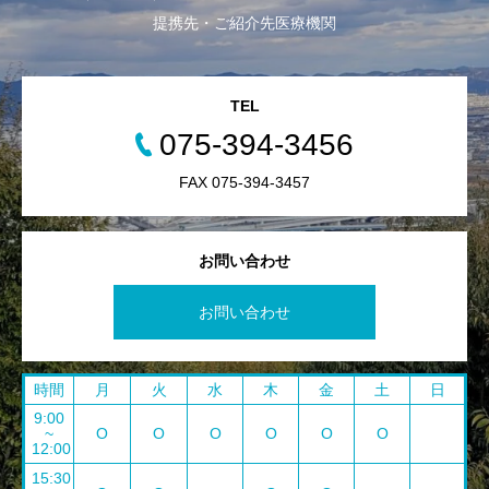
提携先・ご紹介先医療機関
TEL
075-394-3456
FAX 075-394-3457
お問い合わせ
お問い合わせ
時間
月
火
水
木
金
土
日
9:00
~
O
O
O
O
O
O
12:00
15:30