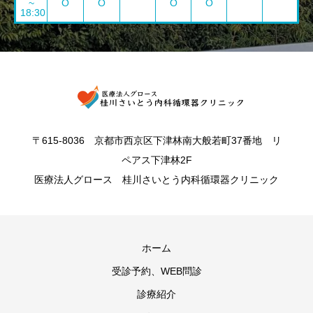
~
O
O
O
O
18:30
〒615-8036 京都市西京区下津林南大般若町37番地 リ
ペアス下津林2F
医療法人グロース 桂川さいとう内科循環器クリニック
ホーム
受診予約、WEB問診
診療紹介