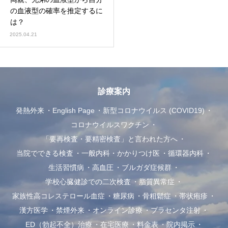
の血液型の確率を推定するに
は？
2025.04.21
診療案内
発熱外来
English Page
新型コロナウイルス (COVID19)
コロナウイルスワクチン
「要再検査・要精密検査」と言われた方へ
当院でできる検査
一般内科・かかりつけ医
循環器内科
生活習慣病
高血圧
ブルガダ症候群
学校心臓健診での二次検査
脂質異常症
家族性高コレステロール血症
糖尿病
骨粗鬆症
帯状疱疹
漢方医学
禁煙外来
オンライン診療
プラセンタ注射
ED（勃起不全）治療
在宅医療
料金表
院内掲示