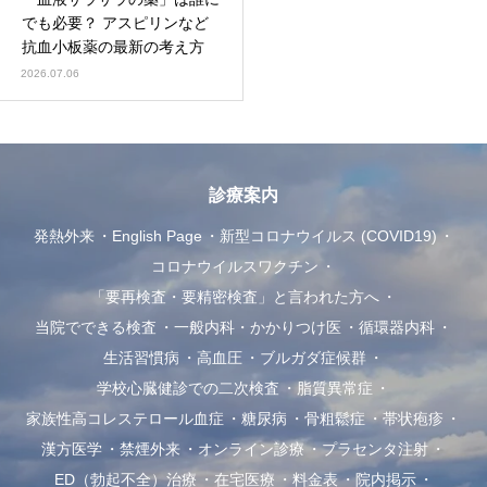
でも必要？ アスピリンなど
抗血小板薬の最新の考え方
2026.07.06
診療案内
発熱外来
English Page
新型コロナウイルス (COVID19)
コロナウイルスワクチン
「要再検査・要精密検査」と言われた方へ
当院でできる検査
一般内科・かかりつけ医
循環器内科
生活習慣病
高血圧
ブルガダ症候群
学校心臓健診での二次検査
脂質異常症
家族性高コレステロール血症
糖尿病
骨粗鬆症
帯状疱疹
漢方医学
禁煙外来
オンライン診療
プラセンタ注射
ED（勃起不全）治療
在宅医療
料金表
院内掲示