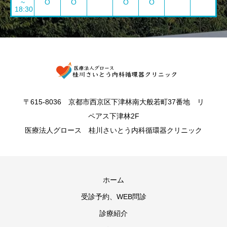
~
O
O
O
O
18:30
〒615-8036 京都市西京区下津林南大般若町37番地 リ
ペアス下津林2F
医療法人グロース 桂川さいとう内科循環器クリニック
ホーム
受診予約、WEB問診
診療紹介