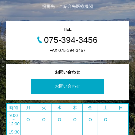
提携先・ご紹介先医療機関
TEL
075-394-3456
FAX 075-394-3457
お問い合わせ
お問い合わせ
時間
月
火
水
木
金
土
日
9:00
~
O
O
O
O
O
O
12:00
15:30