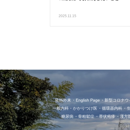
2025.11.15
発熱外来
English Page
新型コロナウイル
一般内科・かかりつけ医
循環器内科
糖尿病
骨粗鬆症
帯状疱疹
漢方