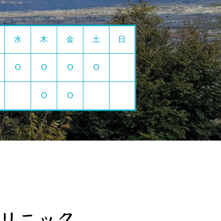
水
木
金
土
日
O
O
O
O
O
O