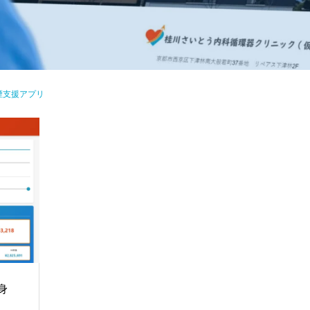
煙支援アプリ
身