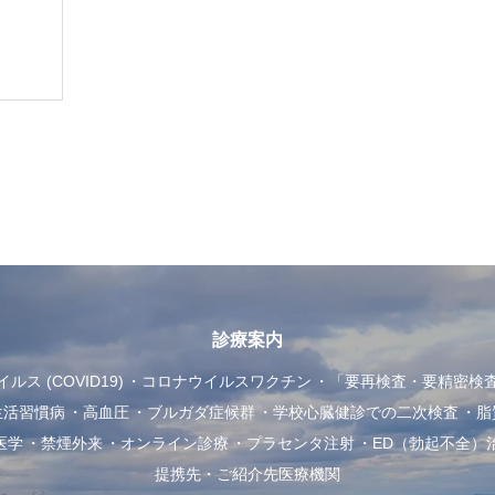
診療案内
ス (COVID19)
コロナウイルスワクチン
「要再検査・要精密検
生活習慣病
高血圧
ブルガダ症候群
学校心臓健診での二次検査
脂
医学
禁煙外来
オンライン診療
プラセンタ注射
ED（勃起不全）
提携先・ご紹介先医療機関