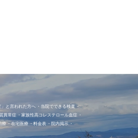
査」と言われた方へ
当院でできる検査
質異常症
家族性高コレステロール血症
治療
在宅医療
料金表
院内掲示