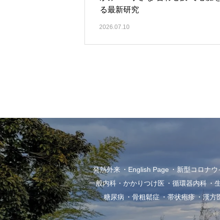
る最新研究
2026.07.10
発熱外来
English Page
新型コロナウイル
一般内科・かかりつけ医
循環器内科
糖尿病
骨粗鬆症
帯状疱疹
漢方