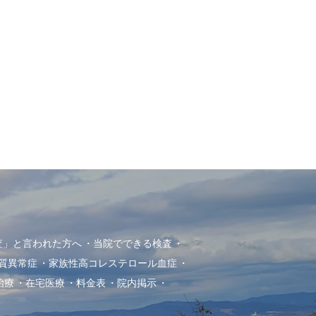
査」と言われた方へ
当院でできる検査
質異常症
家族性高コレステロール血症
治療
在宅医療
料金表
院内掲示