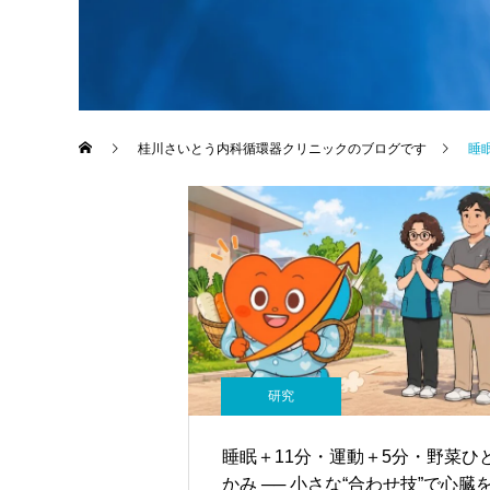
桂川さいとう内科循環器クリニックのブログです
睡
研究
睡眠＋11分・運動＋5分・野菜ひ
かみ ── 小さな“合わせ技”で心臓