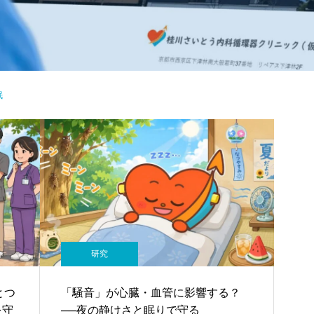
眠
研究
とつ
「騒音」が心臓・血管に影響する？
を守
──夜の静けさと眠りで守る