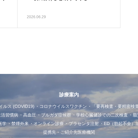
2026.06.29
診療案内
ス (COVID19)
コロナウイルスワクチン
「要再検査・要精密検
生活習慣病
高血圧
ブルガダ症候群
学校心臓健診での二次検査
脂
医学
禁煙外来
オンライン診療
プラセンタ注射
ED（勃起不全）
提携先・ご紹介先医療機関