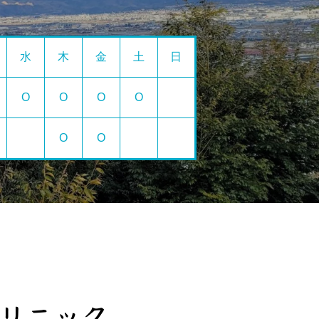
水
木
金
土
日
O
O
O
O
O
O