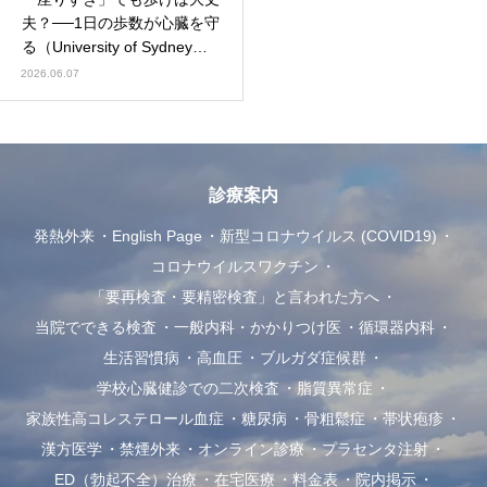
夫？──1日の歩数が心臓を守
る（University of Sydney／
BJSM 2026）
2026.06.07
診療案内
発熱外来
English Page
新型コロナウイルス (COVID19)
コロナウイルスワクチン
「要再検査・要精密検査」と言われた方へ
当院でできる検査
一般内科・かかりつけ医
循環器内科
生活習慣病
高血圧
ブルガダ症候群
学校心臓健診での二次検査
脂質異常症
家族性高コレステロール血症
糖尿病
骨粗鬆症
帯状疱疹
漢方医学
禁煙外来
オンライン診療
プラセンタ注射
ED（勃起不全）治療
在宅医療
料金表
院内掲示