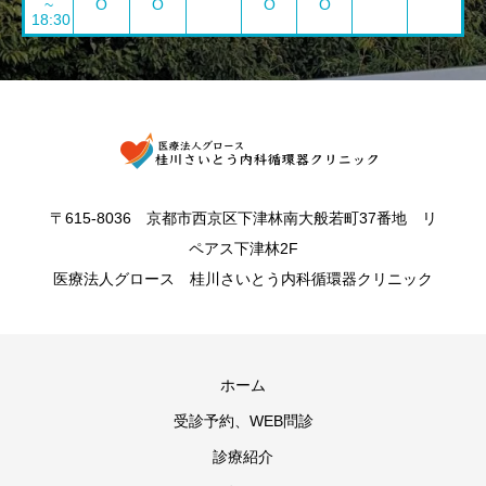
~
O
O
O
O
18:30
〒615-8036 京都市西京区下津林南大般若町37番地 リ
ペアス下津林2F
医療法人グロース 桂川さいとう内科循環器クリニック
ホーム
受診予約、WEB問診
診療紹介