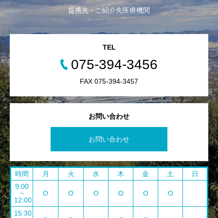
提携先・ご紹介先医療機関
TEL
075-394-3456
FAX 075-394-3457
お問い合わせ
お問い合わせ
時間
月
火
水
木
金
土
日
9:00
~
O
O
O
O
O
O
12:00
15:30