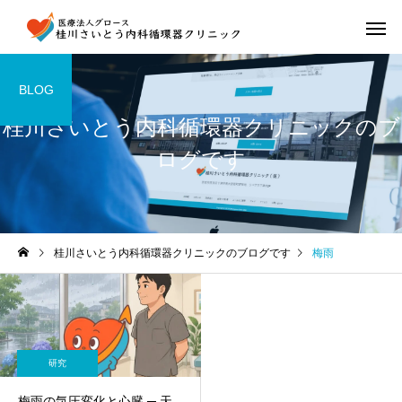
BLOG
桂川さいとう内科循環器クリニックのブ
ログです
桂川さいとう内科循環器クリニックのブログです
梅雨
研究
梅雨の気圧変化と心臓 ─ 天