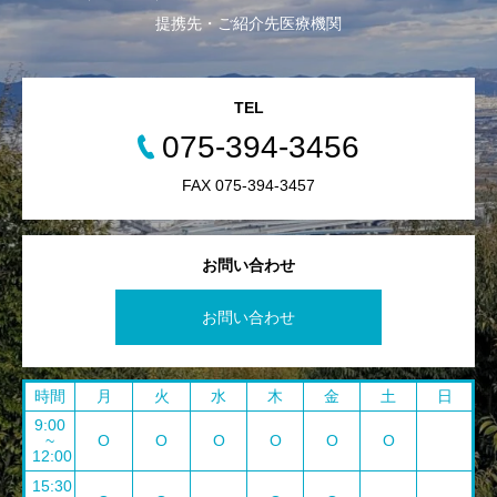
提携先・ご紹介先医療機関
TEL
075-394-3456
FAX 075-394-3457
お問い合わせ
お問い合わせ
時間
月
火
水
木
金
土
日
9:00
~
O
O
O
O
O
O
12:00
15:30