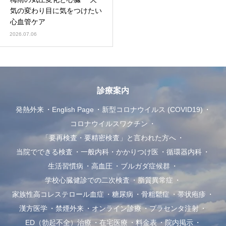
気の変わり目に気をつけたい
心血管ケア
2026.07.06
診療案内
発熱外来
English Page
新型コロナウイルス (COVID19)
コロナウイルスワクチン
「要再検査・要精密検査」と言われた方へ
当院でできる検査
一般内科・かかりつけ医
循環器内科
生活習慣病
高血圧
ブルガダ症候群
学校心臓健診での二次検査
脂質異常症
家族性高コレステロール血症
糖尿病
骨粗鬆症
帯状疱疹
漢方医学
禁煙外来
オンライン診療
プラセンタ注射
ED（勃起不全）治療
在宅医療
料金表
院内掲示