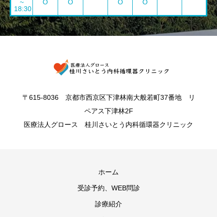
~
O
O
O
O
18:30
〒615-8036 京都市西京区下津林南大般若町37番地 リ
ペアス下津林2F
医療法人グロース 桂川さいとう内科循環器クリニック
ホーム
受診予約、WEB問診
診療紹介