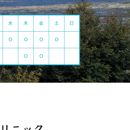
水
木
金
土
日
O
O
O
O
O
O