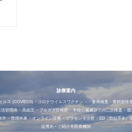
診療案内
ス (COVID19)
コロナウイルスワクチン
「要再検査・要精密検
生活習慣病
高血圧
ブルガダ症候群
学校心臓健診での二次検査
脂
医学
禁煙外来
オンライン診療
プラセンタ注射
ED（勃起不全）
提携先・ご紹介先医療機関