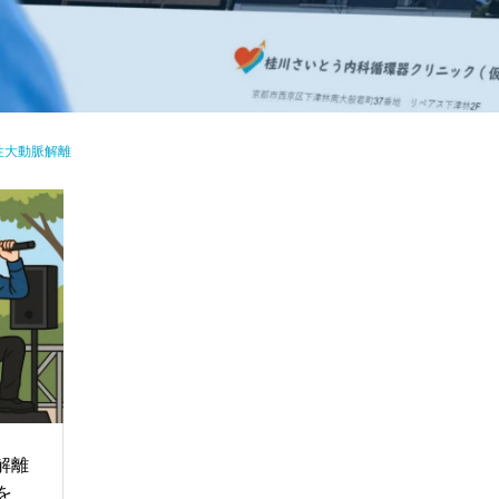
性大動脈解離
解離
を