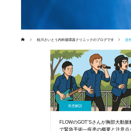
桂川さいとう内科循環器クリニックのブログです
急
疾患解説
FLOWのGOT’Sさんが胸部大動脈
で緊急手術—疾患の概要と注意点