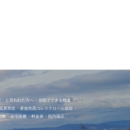
査」と言われた方へ
当院でできる検査
質異常症
家族性高コレステロール血症
治療
在宅医療
料金表
院内掲示