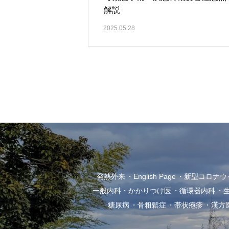
解説
2025.05.28
発熱外来
English Page
新型コロナウイル
一般内科・かかりつけ医
循環器内科
糖尿病
骨粗鬆症
帯状疱疹
漢方