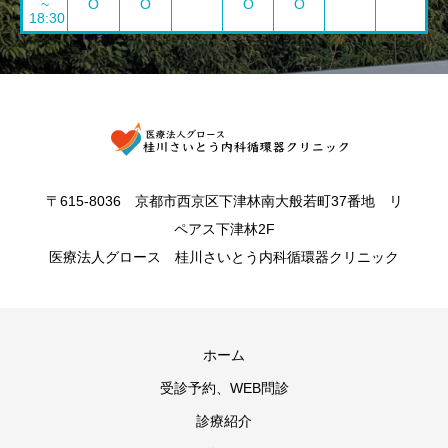
~
O
O
O
O
18:30
〒615-8036 京都市西京区下津林南大般若町37番地 リ
ペアス下津林2F
医療法人グロース 桂川さいとう内科循環器クリニック
ホーム
受診予約、WEB問診
診療紹介