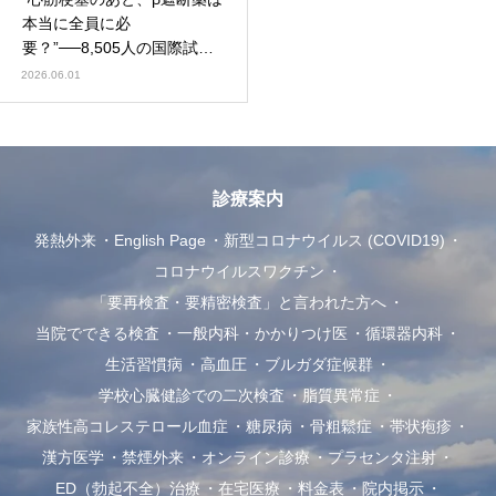
本当に全員に必
要？”──8,505人の国際試験
REBOOTが示した“見直しの
2026.06.01
時期”（NEJM 2025／
ScienceDaily 2026-05-25報
道）
診療案内
発熱外来
English Page
新型コロナウイルス (COVID19)
コロナウイルスワクチン
「要再検査・要精密検査」と言われた方へ
当院でできる検査
一般内科・かかりつけ医
循環器内科
生活習慣病
高血圧
ブルガダ症候群
学校心臓健診での二次検査
脂質異常症
家族性高コレステロール血症
糖尿病
骨粗鬆症
帯状疱疹
漢方医学
禁煙外来
オンライン診療
プラセンタ注射
ED（勃起不全）治療
在宅医療
料金表
院内掲示