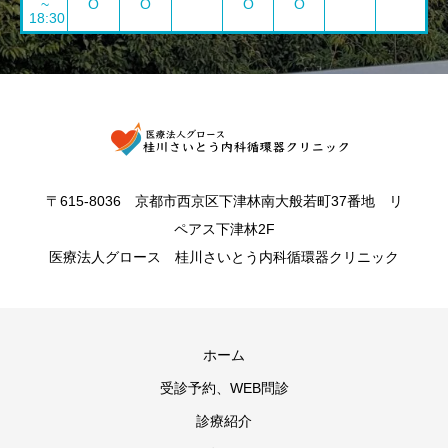
~
O
O
O
O
18:30
〒615-8036 京都市西京区下津林南大般若町37番地 リ
ペアス下津林2F
医療法人グロース 桂川さいとう内科循環器クリニック
ホーム
受診予約、WEB問診
診療紹介