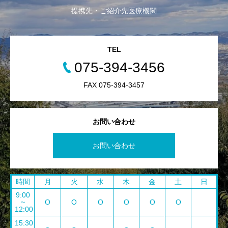
提携先・ご紹介先医療機関
TEL
075-394-3456
FAX 075-394-3457
お問い合わせ
お問い合わせ
時間
月
火
水
木
金
土
日
9:00
~
O
O
O
O
O
O
12:00
15:30