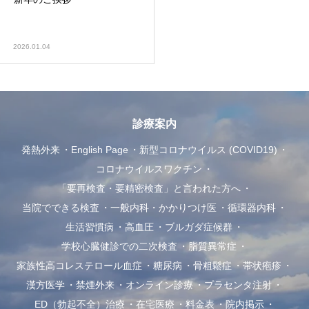
2026.01.04
診療案内
発熱外来
English Page
新型コロナウイルス (COVID19)
コロナウイルスワクチン
「要再検査・要精密検査」と言われた方へ
当院でできる検査
一般内科・かかりつけ医
循環器内科
生活習慣病
高血圧
ブルガダ症候群
学校心臓健診での二次検査
脂質異常症
家族性高コレステロール血症
糖尿病
骨粗鬆症
帯状疱疹
漢方医学
禁煙外来
オンライン診療
プラセンタ注射
ED（勃起不全）治療
在宅医療
料金表
院内掲示